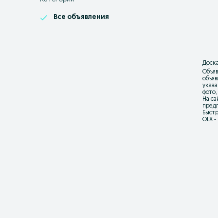
Все объявления
Доска
Объяв
объя
указа
фото,
На са
предл
Быстр
OLX -