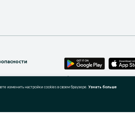
зопасности
Бесплатное приложение для твоего те
онов
жете изменить настройки cookies в своeм браузере.
Узнать больше
ес-страницы
 запросы
X
ать и покупать?