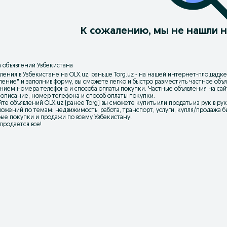
К сожалению, мы не нашли н
 объявлений Узбекистана
ления в Узбекистане на OLX.uz, раньше Torg.uz - на нашей интернет-площадке
вление
" и заполнив форму, вы сможете легко и быстро разместить частное об
нием номера телефона и способа оплаты покупки. Частные объявления на са
 описание, номер телефона и способ оплаты покупки.
йте объявлений OLX.uz (ранее Torg) вы сможете купить или продать из рук в р
ожений по темам: недвижимость, работа, транспорт, услуги, купля/продажа бы
ые покупки и продажи по всему Узбекистану!
 продается все!