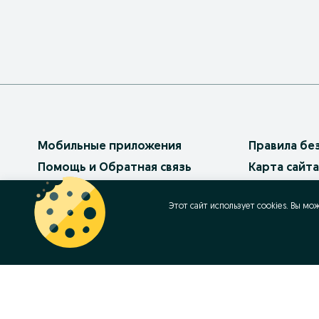
Мобильные приложения
Правила бе
Помощь и Обратная связь
Карта сайта
Платные услуги
Карта реги
Этот сайт использует cookies. Вы мо
Бизнес на OLX
Карта бизн
Условия использования
Популярные
Политика конфиденциальности
Работа в OL
Как продав
Контакт