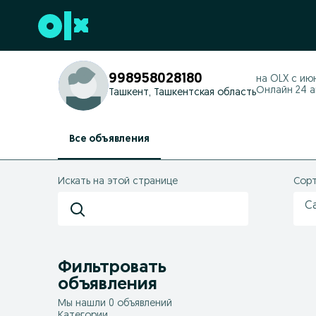
Перейти к нижнему колонтитулу
998958028180
на OLX с
июн
Онлайн 24 ап
Ташкент, Ташкентская область
Все объявления
Искать на этой странице
Сорт
С
Фильтровать
объявления
Мы нашли 0 объявлений
Категории