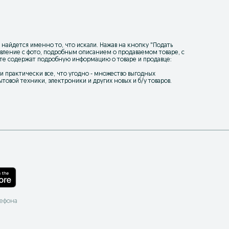
 найдется именно то, что искали. Нажав на кнопку "
Подать
ъявление с фото, подробным описанием о продаваемом товаре, с
йте содержат подробную информацию о товаре и продавце:
уки практически все, что угодно - множество выгодных
товой техники, электроники и других новых и б/у товаров.
лефона