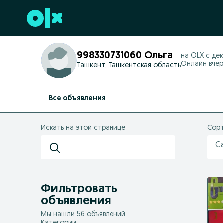
Перейти к нижнему колонтитулу
998330731060 Ольга
на OLX с
дек
Онлайн вчера 
Ташкент, Ташкентская область
Все объявления
Искать на этой странице
Сорт
С
Фильтровать
объявления
Мы нашли 56 объявлений
Категории