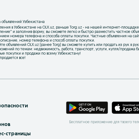
 объявлений Узбекистана
ления в Узбекистане на OLX.uz, раньше Torg.uz - на нашей интернет-площадке
вление
" и заполнив форму, вы сможете легко и быстро разместить частное об
нием номера телефона и способа оплаты покупки. Частные объявления на са
 описание, номер телефона и способ оплаты покупки.
йте объявлений OLX.uz (ранее Torg) вы сможете купить или продать из рук в р
ожений по темам: недвижимость, работа, транспорт, услуги, купля/продажа бы
ые покупки и продажи по всему Узбекистану!
 продается все!
зопасности
Бесплатное приложение для твоего те
онов
ес-страницы