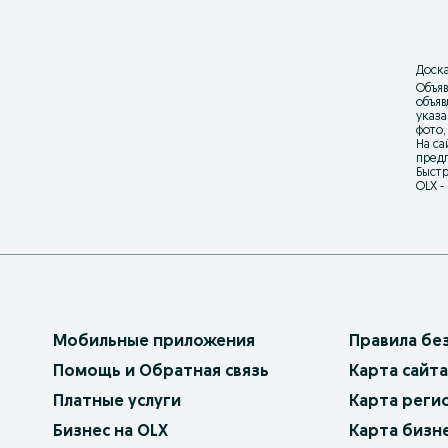
Доска
Объяв
объя
указа
фото,
На са
предл
Быстр
OLX -
Мобильные приложения
Правила бе
Помощь и Обратная связь
Карта сайта
Платные услуги
Карта реги
Бизнес на OLX
Карта бизн