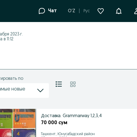
Уведомле
Чат
O'Z
Рус
абря 2023 г.
в 11:12
ировать по
амые новые
Доставка. Grammarway 1,2,3,4
70 000 сум
Ташкент, Юнусабадский район