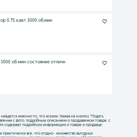
р 0,75 к,ват 3000 об,мин
 3000 об мин состояние отличн
 найдется именно то, что искали. Нажав на кнопку "
Подать
ъявление с фото, подробным описанием о продаваемом товаре, с
йте содержат подробную информацию о товаре и продавце:
уки практически все, что угодно - множество выгодных