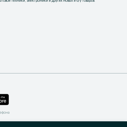
товой техники, электроники и других новых и б/у товаров.
лефона