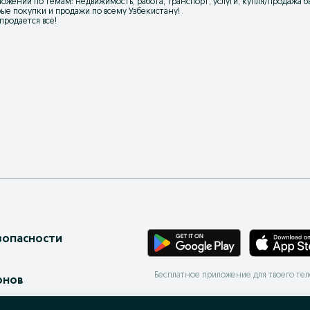
ожений по темам: недвижимость, работа, транспорт, услуги, купля/продажа бы
ые покупки и продажи по всему Узбекистану!
 продается все!
зопасности
Бесплатное приложение для твоего те
онов
ес-страницы