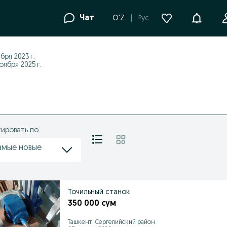
Уведомле
Чат
O'Z
Рус
бря 2023 г.
ября 2025 г.
ировать по
амые новые
Точильный станок
350 000 сум
Ташкент, Сергелийский район