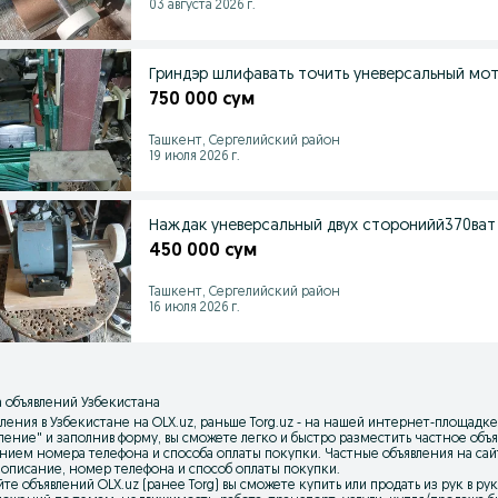
03 августа 2026 г.
Гриндэр шлифавать точить уневерсальный мото
750 000 сум
Ташкент, Сергелийский район
19 июля 2026 г.
Наждак уневерсальный двух сторонийй370ват
450 000 сум
Ташкент, Сергелийский район
16 июля 2026 г.
 объявлений Узбекистана
ления в Узбекистане на OLX.uz, раньше Torg.uz - на нашей интернет-площадке
вление
" и заполнив форму, вы сможете легко и быстро разместить частное об
нием номера телефона и способа оплаты покупки. Частные объявления на са
 описание, номер телефона и способ оплаты покупки.
йте объявлений OLX.uz (ранее Torg) вы сможете купить или продать из рук в р