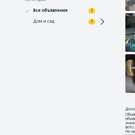
Все объявления
3
Дом и сад
3
Доска
Объяв
объя
указа
фото,
На са