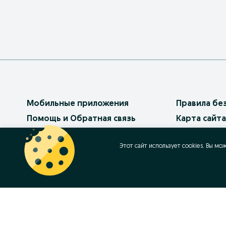
Мобильные приложения
Правила бе
Помощь и Обратная связь
Карта сайта
Платные услуги
Карта реги
Этот сайт использует cookies. Вы мо
Бизнес на OLX
Карта бизн
Условия использования
Популярные
Политика конфиденциальности
Работа в OL
Как продав
Контакт