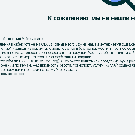
К сожалению, мы не нашли н
 объявлений Узбекистана
ления в Узбекистане на OLX.uz, раньше Torg.uz - на нашей интернет-площадке
вление
" и заполнив форму, вы сможете легко и быстро разместить частное об
нием номера телефона и способа оплаты покупки. Частные объявления на са
 описание, номер телефона и способ оплаты покупки.
йте объявлений OLX.uz (ранее Torg) вы сможете купить или продать из рук в р
ожений по темам: недвижимость, работа, транспорт, услуги, купля/продажа бы
ые покупки и продажи по всему Узбекистану!
 продается все!