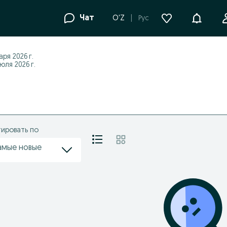
Уведомле
Чат
O'Z
Рус
аря 2026 г.
ля 2026 г.
ировать по
амые новые