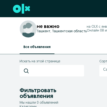
Перейти к нижнему колонтитулу
не важно
на OLX с
янв
Онлайн 08 ию
Ташкент, Ташкентская область
Все объявления
Искать на этой странице
Сорт
С
Фильтровать
объявления
Мы нашли 0 объявлений
Категории