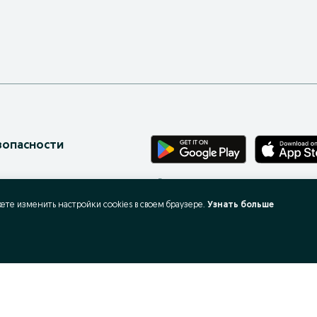
зопасности
Бесплатное приложение для твоего те
онов
жете изменить настройки cookies в своeм браузере.
Узнать больше
ес-страницы
 запросы
X
ать и покупать?