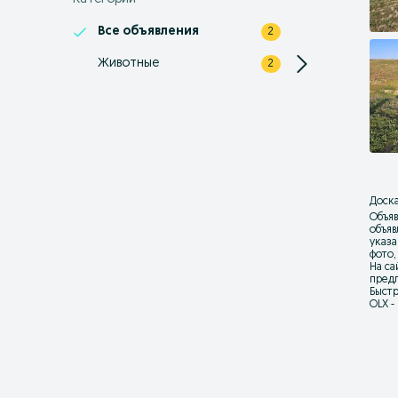
Все объявления
2
Животные
2
Доска
Объяв
объя
указа
фото,
На са
предл
Быстр
OLX -