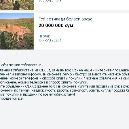
13 июля 2026 г.
ТУЯ сотилади боласи эркак
20 000 000 сум
Чартак
13 июля 2026 г.
 объявлений Узбекистана
ления в Узбекистане на OLX.uz, раньше Torg.uz - на нашей интернет-площадке
вление
" и заполнив форму, вы сможете легко и быстро разместить частное об
нием номера телефона и способа оплаты покупки. Частные объявления на са
 описание, номер телефона и способ оплаты покупки.
йте объявлений OLX.uz (ранее Torg) вы сможете купить или продать из рук в р
ожений по темам: недвижимость, работа, транспорт, услуги, купля/продажа бы
ые покупки и продажи по всему Узбекистану!
 продается все!