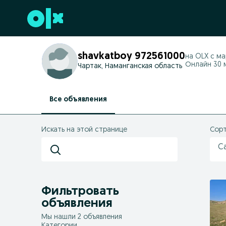
Перейти к нижнему колонтитулу
shavkatboy 972561000
на OLX с
ма
Онлайн 30 м
Чартак, Наманганская область
Все объявления
Искать на этой странице
Сорт
С
Фильтровать
объявления
Мы нашли 2 объявления
Категории