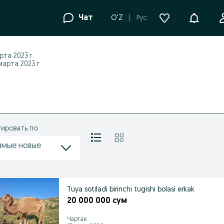
Уведомле
Чат
O'Z
Рус
рта 2023 г.
арта 2023 г.
ировать по
амые новые
Tuya sotiladi birinchi tugishi bolasi erkak
20 000 000 сум
Чартак