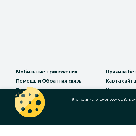
Мобильные приложения
Правила бе
Помощь и Обратная связь
Карта сайта
Платные услуги
Карта реги
Бизнес на OLX
Карта бизн
Этот сайт использует cookies. Вы мо
Условия использования
Популярные
Политика конфиденциальности
Работа в OL
Как продав
Контакт