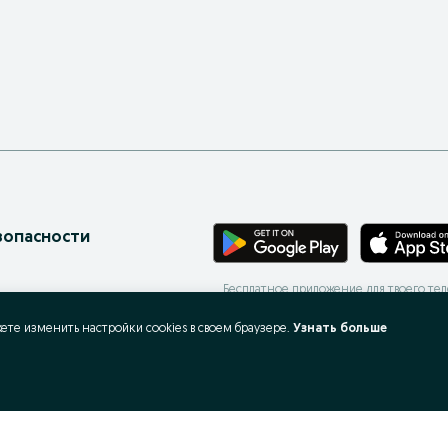
зопасности
Бесплатное приложение для твоего те
онов
ес-страницы
жете изменить настройки cookies в своeм браузере.
Узнать больше
 запросы
X
ать и покупать?