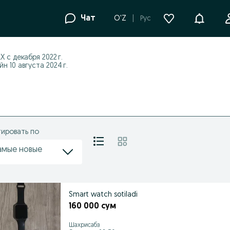
Уведомле
Чат
O'Z
Рус
LX с
декабря 2022 г.
н 10 августа 2024 г.
ировать по
амые новые
Smart watch sotiladi
160 000 сум
Шахрисабз