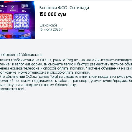
Вспышки ФСО. Сотилади
150 000 сум
Шахрисабз
16 июля 2026 г.
 объявлений Узбекистана
ления в Узбекистане на OLX.uz, раньше Torg.uz - на нашей интернет-площадке
вление
" и заполнив форму, вы сможете легко и быстро разместить частное об
нием номера телефона и способа оплаты покупки. Частные объявления на са
 описание, номер телефона и способ оплаты покупки.
йте объявлений OLX.uz (ранее Torg) вы сможете купить или продать из рук в р
ожений по темам: недвижимость, работа, транспорт, услуги, купля/продажа бы
ые покупки и продажи по всему Узбекистану!
 продается все!