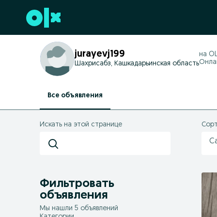
Перейти к нижнему колонтитулу
jurayevj199
на O
Онлай
Шахрисабз, Кашкадарьинская область
Все объявления
Искать на этой странице
Сорт
С
Фильтровать
объявления
Мы нашли 5 объявлений
Категории