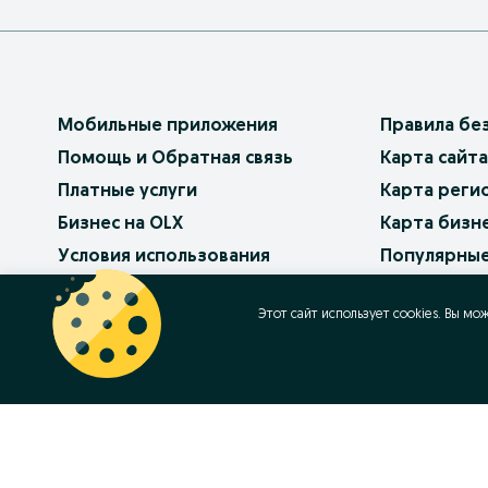
Мобильные приложения
Правила бе
Помощь и Обратная связь
Карта сайта
Платные услуги
Карта реги
Бизнес на OLX
Карта бизн
Условия использования
Популярные
Политика конфиденциальности
Работа в OL
Этот сайт использует cookies. Вы мо
Как продав
Контакт
OLX.bg
OLX.pl
OLX.ro
OLX.ua
OLX.pt