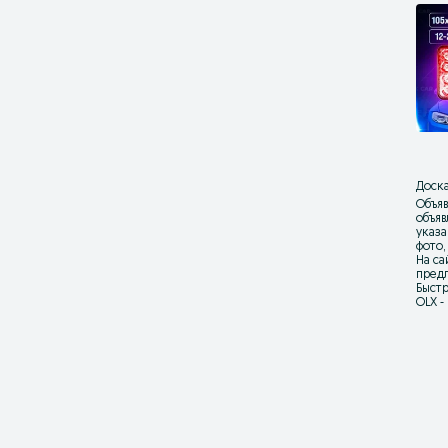
Доска
Объяв
объя
указа
фото,
На са
предл
Быстр
OLX -