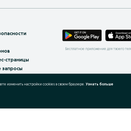
зопасности
Бесплатное приложение для твоего те
онов
ес-страницы
 запросы
X
жете изменить настройки cookies в своeм браузере.
Узнать больше
ать и покупать?