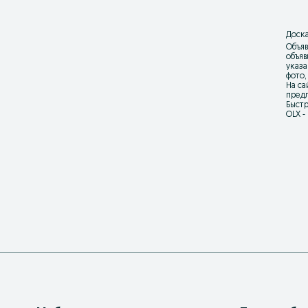
Доска
Объяв
объя
указа
фото,
На са
предл
Быстр
OLX -