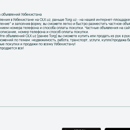
 объявлений Узбекистана
ления в Узбекистане на OLX.uz, раньше Torg.uz - на нашей интернет-площадке
вление
" и заполнив форму, вы сможете легко и быстро разместить частное об
нием номера телефона и способа оплаты покупки. Частные объявления на са
 описание, номер телефона и способ оплаты покупки.
йте объявлений OLX.uz (ранее Torg) вы сможете купить или продать из рук в р
ожений по темам: недвижимость, работа, транспорт, услуги, купля/продажа бы
ые покупки и продажи по всему Узбекистану!
 продается все!