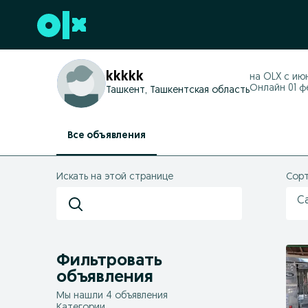
Перейти к нижнему колонтитулу
kkkkk
на OLX с
июн
Онлайн 01 фе
Ташкент, Ташкентская область
Все объявления
Искать на этой странице
Сорт
С
Фильтровать
объявления
Мы нашли 4 объявления
Категории