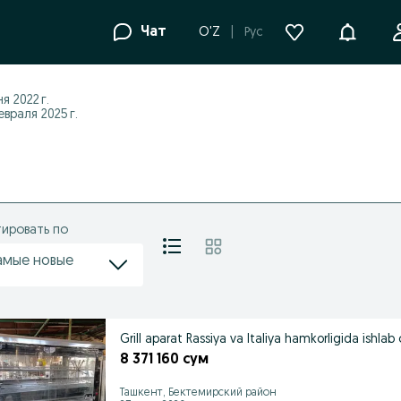
Уведомле
Чат
O'Z
Рус
я 2022 г.
враля 2025 г.
ировать по
амые новые
Grill aparat Rassiya va Italiya hamkorligida ishlab
8 371 160 сум
Ташкент, Бектемирский район