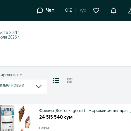
Уведомле
Чат
O'Z
Рус
уста 2021 г.
ля 2026 г.
ировать по
амые новые
Фрезер ,Bosfor Frigomat , мороженое аппарат , fr
24 515 540 сум
Навои