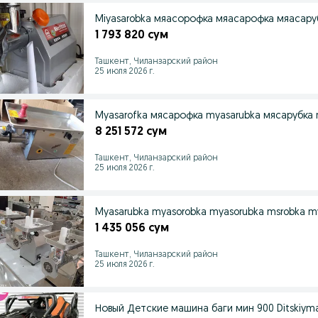
Miyasarobka мяасорофка мяасарофка мяасару
1 793 820 сум
Ташкент, Чиланзарский район
25 июля 2026 г.
Myasarofka мясарофка myasarubka мясарубка 
8 251 572 сум
Ташкент, Чиланзарский район
25 июля 2026 г.
Myasarubka myasorobka myasorubka msrobka my
1 435 056 сум
Ташкент, Чиланзарский район
25 июля 2026 г.
Новый Детские машина баги мин 900 Ditskiymas