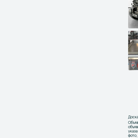
Доска
Объяв
объя
указа
фото,