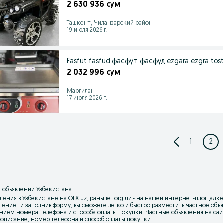
2 630 936 сум
Ташкент, Чиланзарский район
19 июля 2026 г.
Fasfut fasfud фасфут фасфуд ezgara ezgra toste
2 032 996 сум
Маргилан
17 июля 2026 г.
1
2
 объявлений Узбекистана
ления в Узбекистане на OLX.uz, раньше Torg.uz - на нашей интернет-площадке
вление
" и заполнив форму, вы сможете легко и быстро разместить частное об
нием номера телефона и способа оплаты покупки. Частные объявления на са
 описание, номер телефона и способ оплаты покупки.