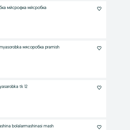
бка мйсрофка мйсробка
myasorobka мясоробка pramish
asarobka tk 12
hina bolalarmashinasi mash