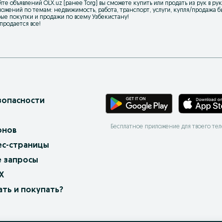
йте объявлений OLX.uz (ранее Torg) вы сможете купить или продать из рук в р
ожений по темам: недвижимость, работа, транспорт, услуги, купля/продажа бы
ые покупки и продажи по всему Узбекистану!
 продается все!
зопасности
Бесплатное приложение для твоего те
онов
ес-страницы
 запросы
X
ать и покупать?