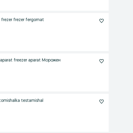
frezer frezer fergomat
parat freezer aparat Морожен
stomishalka testamishal