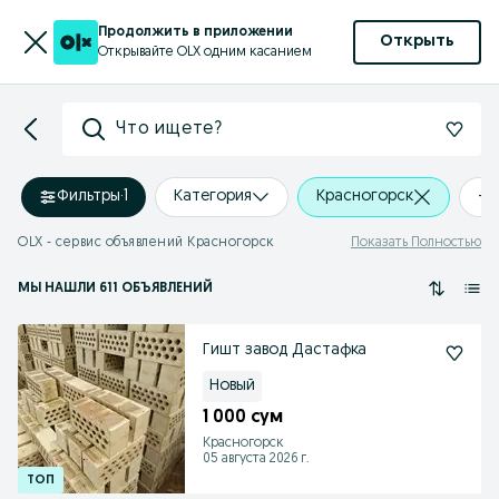
Продолжить в приложении
Открыть
Открывайте OLX одним касанием
Что ищете?
Фильтры
·
1
Категория
Красногорск
+0
OLX - сервис объявлений Красногорск
Показать Полностью
МЫ НАШЛИ 611 ОБЪЯВЛЕНИЙ
Гишт завод Дастафка
Новый
1 000 сум
Красногорск
05 августа 2026 г.