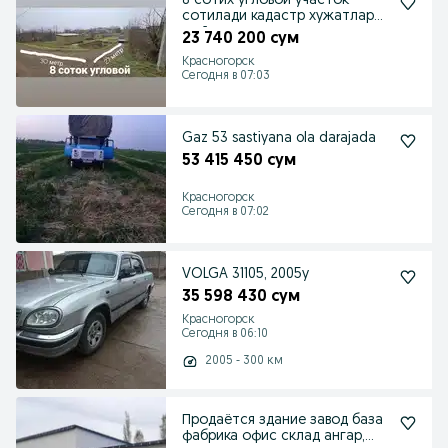
8 сотих угловой участок
сотилади кадастр хужатлари
жойда
23 740 200 сум
Красногорск
Сегодня в 07:03
Gaz 53 sastiyana ola darajada
53 415 450 сум
Красногорск
Сегодня в 07:02
VOLGA 31105, 2005y
35 598 430 сум
Красногорск
Сегодня в 06:10
2005 - 300 км
Продаётся здание завод база
фабрика офис склад ангар,