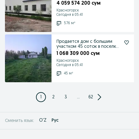
инвестиция
4 059 574 200 сум
Красногорск
Сегодня в 05:41
576 м²
Продается дом с большим
участком 45 соток в поселке
Курсой
1 068 309 000 сум
Красногорск
Сегодня в 05:41
45 м²
1
2
3
...
62
O'Z
Рус
Сменить язык: