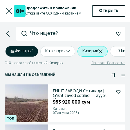
Продолжить в приложении
Открыть
Открывайте OLX одним касанием
Что ищете?
Фильтры
·
1
Категория
Кизирик
+0 km
OLX - сервис объявлений Кизирик
Показать Полностью
МЫ НАШЛИ 118 ОБЪЯВЛЕНИЙ
ҒИШТ ЗАВОДИ Сотилади |
G'isht zavod sotiladi | Tayyor
biznes
953 920 000 сум
Кизирик
07 августа 2026 г.