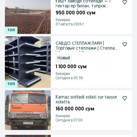
Ғишт заводи сотилади — 1
гектар ер билан, тупрок
захираси бор
950 000 000 сум
Кизирик
07 августа 2026 г.
САВДО СТЕЛЛАЖЛАРИ |
Торговые стеллажи | Стеллаж
| Этажерка | Прилавка
Новый
1 100 000 сум
Кизирик
Сегодня в 05:36
Kamaz sotiladi xolati zur tayyor
xolatta
160 000 000 сум
Кизирик
Сегодня в 07:06