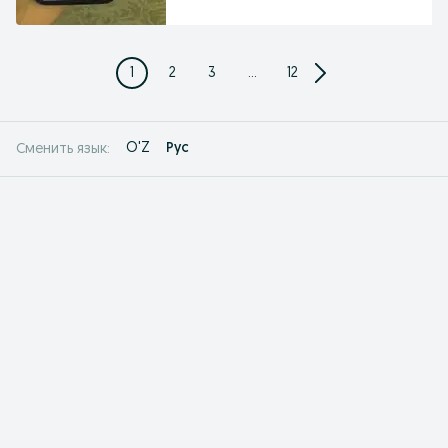
1
2
3
...
12
O'Z
Рус
Сменить язык: