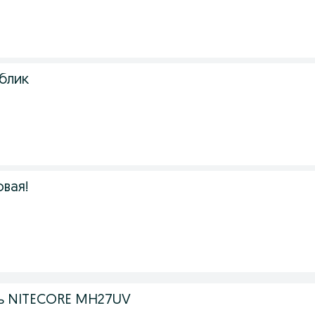
блик
овая!
ь NITECORE MH27UV