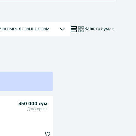
Рекомендованное вам
Валюта
:
сум
у.е.
350 000 сум
Договорная