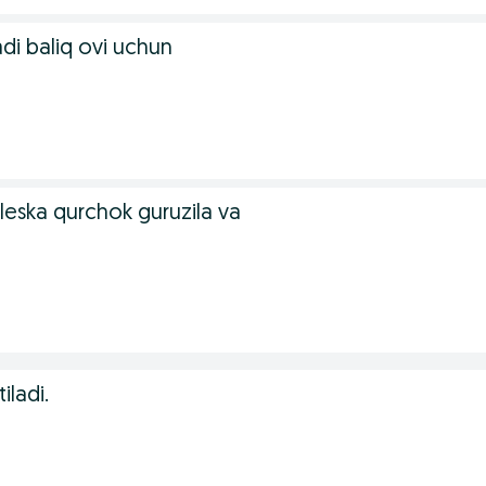
di baliq ovi uchun
leska qurchok guruzila va
iladi.