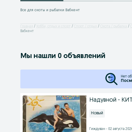
Все для охоты и рыбалки Вабкент
Главная
Хобби, отдых и спорт
Спорт / отдых
Охота / рыбалка
О
Вабкент
Мы нашли 0 объявлений
Нет об
Посм
Надувной - КИТ
Новый
Гиждуван - 02 августа 2026