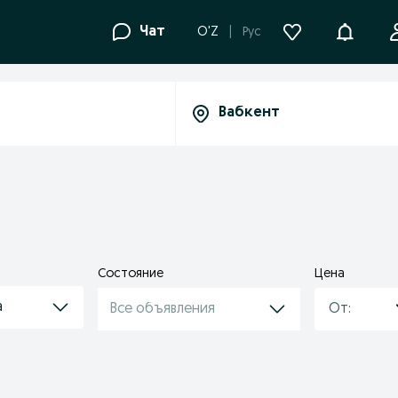
Уведомле
Чат
O'Z
Рус
Состояние
Цена
а
Все объявления