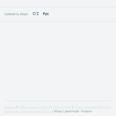
O'Z
Рус
Сменить язык:
Главная
Хобби, отдых и спорт
Спорт / отдых
Игры с ракеткой
Игры с
ракеткой - Ташкентская область
Игры с ракеткой - Пскент