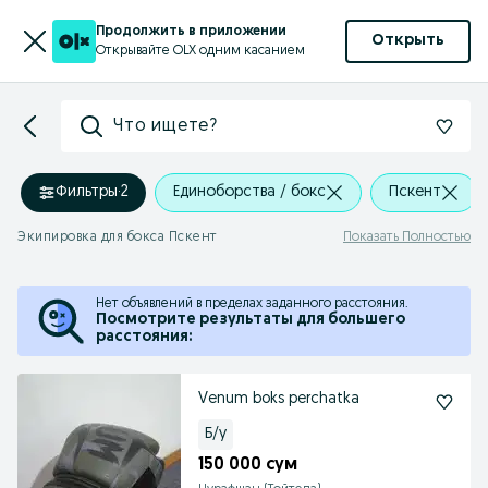
Продолжить в приложении
Открыть
Открывайте OLX одним касанием
Что ищете?
Фильтры
·
2
Единоборства / бокс
Пскент
Экипировка для бокса Пскент
Показать Полностью
Нет объявлений в пределах заданного расстояния.
Посмотрите результаты для большего
расстояния:
Venum boks perchatka
Б/у
150 000 сум