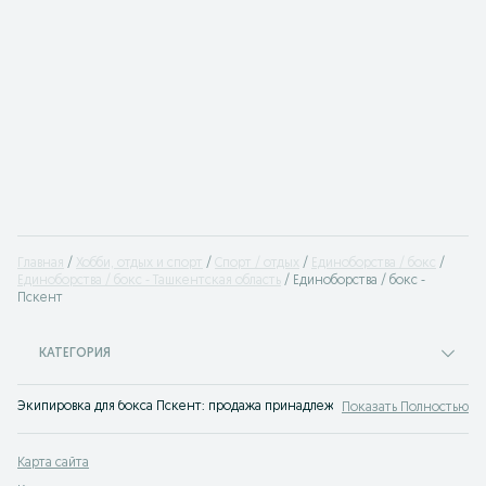
Главная
Хобби, отдых и спорт
Спорт / отдых
Единоборства / бокс
Единоборства / бокс - Ташкентская область
Единоборства / бокс -
Пскент
КАТЕГОРИЯ
Экипировка для бокса Пскент: продажа принадлежностей для бокса на дос
Показать Полностью
Карта сайта