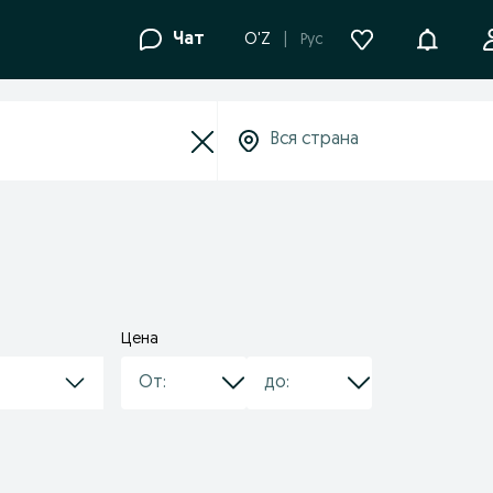
Уведомле
Чат
O'Z
Рус
Цена