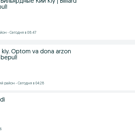
 | Бильярдные Кии Kiy | Billiard
ul!
он - Сегодня в 08:47
ard kiy. Optom va dona arzon
 bepul!
й район - Сегодня в 04:28
adi
26