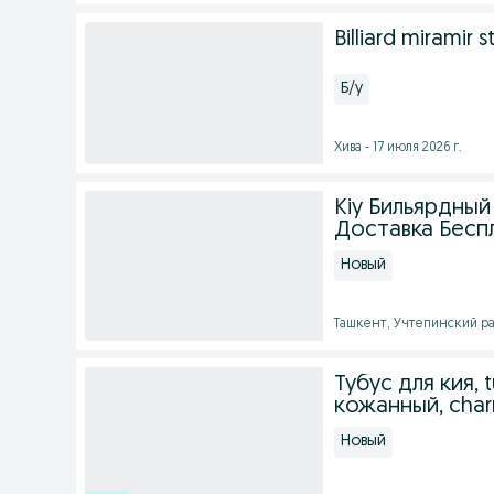
Billiard miramir s
Б/у
Хива - 17 июля 2026 г.
Kiy Бильярдный
Доставка Бесп
Новый
Ташкент, Учтепинский рай
Тубус для кия, t
кожанный, cha
Новый