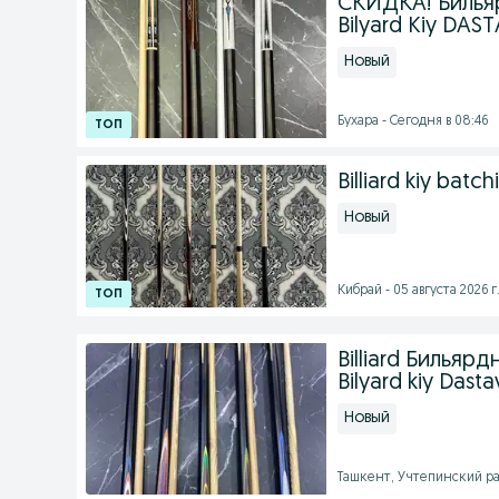
СКИДКА! Бильярдн
Bilyard Kiy DAS
Новый
Бухара - Сегодня в 08:46
Billiard kiy batch
Новый
Кибрай - 05 августа 2026 г
Billiard Бильярдн
Bilyard kiy Dast
Новый
Ташкент, Учтепинский рай