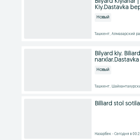
Bilyard Kiylarlar
Kiy.Dastavka bep
Новый
Ташкент, Алмазарский рай
Bilyard kiy. Bili
narxlar.Dastavka
Новый
Ташкент, Шайхантахурски
Billiard stol sotil
Назарбек - Сегодня в 00: