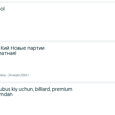
tol
 Кий Новые партии
латная!
он - 24 июля 2026 г.
ubus kiy uchun, billiard, premium
rmdan