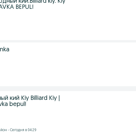
ый кий.Billiard kiy. Kiy
TAVKA BEPUL!
inka
.
ый кий Kiy Billiard Kiy |
avka bepul!
он - Сегодня в 04:29