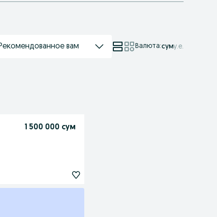
Рекомендованное вам
Валюта
:
сум
у.е.
1 500 000 сум