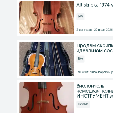
Alt skripka 1974 
Б/у
Эшангузар - 27 июля 2026 
Продам скрипку
идеальном сос
Б/у
Ташкент, Чиланзарский ра
Виолончель
немецкая,пол
ИНСТРУМЕНТ,ве
Новый