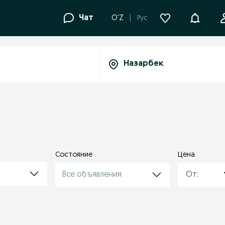
Уведомле
Чат
O'Z
Рус
Состояние
Цена
Все объявления