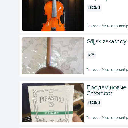
Новый
Ташкент, Чиланзарский рай
G'ijjak zakasnoy
Б/у
Ташкент, Чиланзарский ра
Продам новые с
Chromcor
Новый
Ташкент, Чиланзарский ра