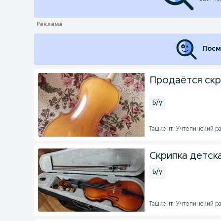
Посм
Продаётся скр
Б/у
Ташкент, Учтепинский рай
Скрипка детска
Б/у
Ташкент, Учтепинский рай