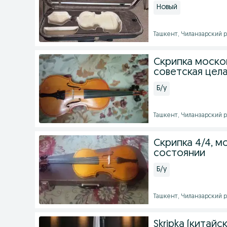
Новый
Ташкент, Чиланзарский рай
Скрипка моско
советская цел
Б/у
Ташкент, Чиланзарский рай
Скрипка 4/4, м
состоянии
Б/у
Ташкент, Чиланзарский рай
Skripka (китайс