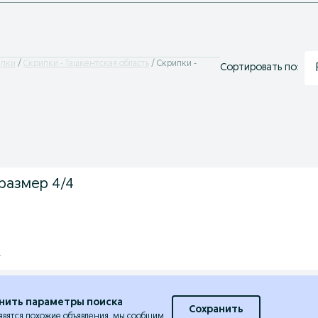
ипки
Скрипки - Ташкентская область
Скрипки -
Сортировать по:
 размер 4/4
.
нить параметры поиска
Сохранить
явятся похожие объявления, мы сообщим.