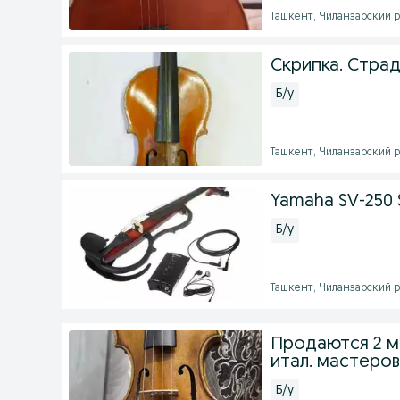
Ташкент, Чиланзарский ра
Скрипка. Страд
Б/у
Ташкент, Чиланзарский ра
Yamaha SV-250 
Б/у
Ташкент, Чиланзарский ра
Продаются 2 м
итал. мастеро
Б/у