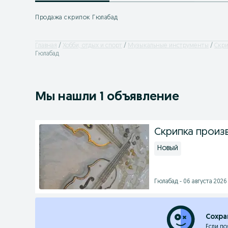
Продажа скрипок Гюлабад
Главная
Хобби, отдых и спорт
Музыкальные инструменты
Скр
Гюлабад
Мы нашли 1 объявление
Скрипка произ
Новый
Гюлабад - 06 августа 2026 
Сохра
Если по