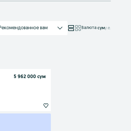
Рекомендованное вам
Валюта
:
сум
у.е.
5 962 000 сум