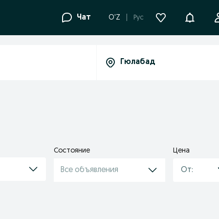
Уведомле
Чат
O'Z
Рус
Состояние
Цена
Все объявления