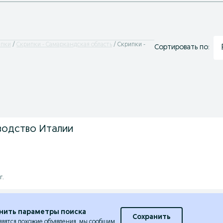
ипки
Скрипки - Самаркандская область
Скрипки -
Сортировать по:
водство Италии
г.
нить параметры поиска
Сохранить
явятся похожие объявления, мы сообщим.