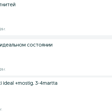
тнитей
26 г.
 идеальном состоянии
26 г.
ti ideal +mostig. 3-4martta
г.