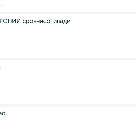
г.
РОНИЙ срочнисотилади
ı
adi