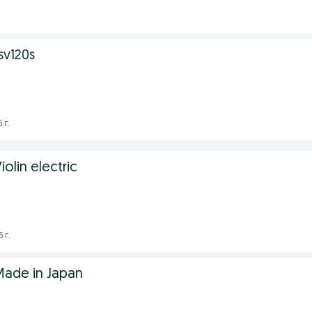
sv120s
 г.
olin electric
 г.
Made in Japan