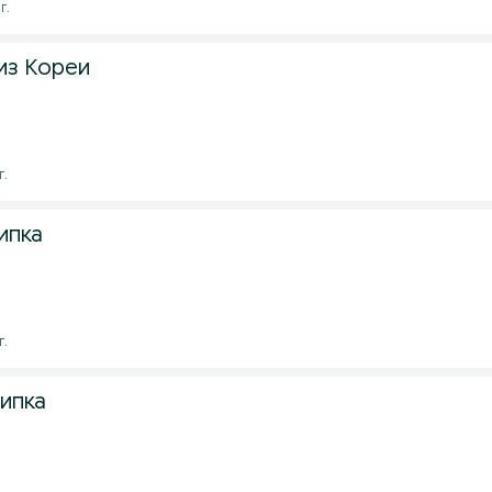
г.
из Кореи
г.
ипка
г.
ипка