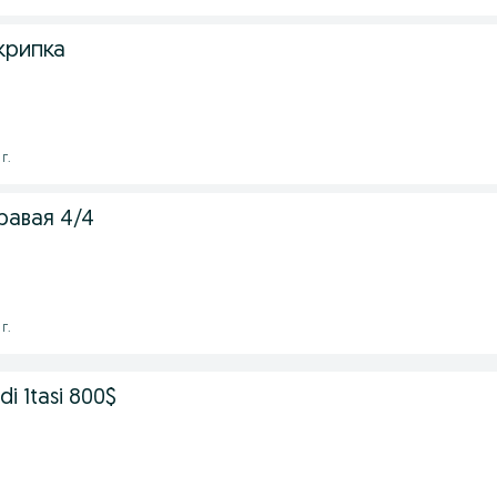
крипка
г.
равая 4/4
г.
di 1tasi 800$