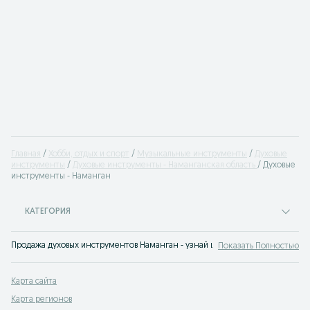
Главная
Хобби, отдых и спорт
Музыкальные инструменты
Духовые
инструменты
Духовые инструменты - Наманганская область
Духовые
инструменты - Наманган
КАТЕГОРИЯ
Продажа духовых инструментов Наманган - узнай цену на духовой инструм
Показать Полностью
Карта сайта
Карта регионов