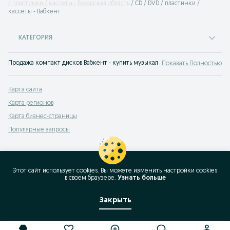
/ пластинки / кассеты - Бухарская область
CD / DVD / пластинки /
кассеты - Вабкент
КАТЕГОРИЯ
Продажа компакт дисков Вабкент - купить музыкальные пластинки и CD на 
Показать Полностью
Карта сайта
Карта регионов
Карта бизнес-страницы
Популярные запросы
Этот сайт использует cookies. Вы можете изменить настройки cookies
в своeм браузере.
Узнать больше
Закрыть