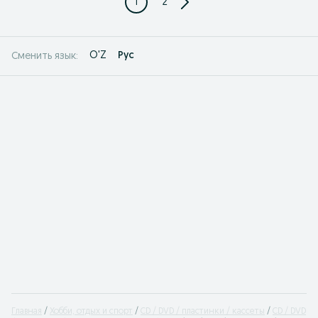
1
2
O'Z
Рус
Сменить язык:
Главная
Хобби, отдых и спорт
CD / DVD / пластинки / кассеты
CD / DVD