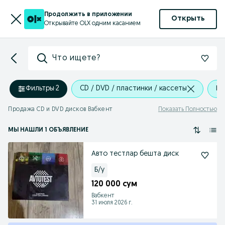
Продолжить в приложении
Открыть
Открывайте OLX одним касанием
Что ищете?
Фильтры
·
2
CD / DVD / пластинки / кассеты
Ва
Продажа CD и DVD дисков Вабкент
Показать Полностью
МЫ НАШЛИ 1 ОБЪЯВЛЕНИЕ
Авто тестлар бешта диск
Б/у
120 000 сум
Вабкент
31 июля 2026 г.