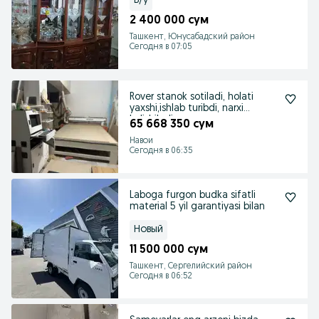
Б/у
2 400 000 сум
Ташкент, Юнусабадский район
Сегодня в 07:05
Rover stanok sotiladi, holati
yaxshi,ishlab turibdi, narxi
kelishiladi
65 668 350 сум
Навои
Сегодня в 06:35
Laboga furgon budka sifatli
material 5 yil garantiyasi bilan
Новый
11 500 000 сум
Ташкент, Сергелийский район
Сегодня в 06:52