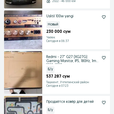
2022 - 46 000 км
Uslitil 100w yangi
Новый
230 000 сум
Чилек
Сегодня в 06:37
Redmi - 27" G27 (XG27G)
Gaming Monitor, IPS, 180Hz, 1mc,
1920x1080
Б/у
537 287 сум
Ташкент, Учтепинский район
Сегодня в 07:23
Продаётся ковёр для детей
Б/у