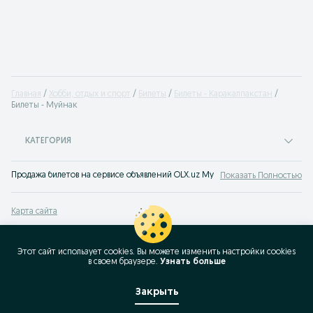
Главная
Хобби, отдых и спорт
Билеты
Билеты - Каракалпакстан
Билеты - Муйнак
КАТЕГОРИЯ
Продажа билетов на сервисе объявлений OLX.uz Муйнак. Множество предл
Показать Полностью
Карта сайта
Карта регионов
Карта бизнес-страницы
Этот сайт использует cookies. Вы можете изменить настройки cookies
в своeм браузере.
Узнать больше
Популярные запросы
Закрыть