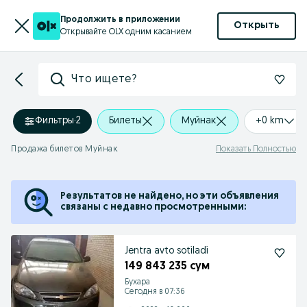
Продолжить в приложении
Открыть
Открывайте OLX одним касанием
Что ищете?
Фильтры
·
2
Билеты
Муйнак
+0 km
Продажа билетов Муйнак
Показать Полностью
Результатов не найдено, но эти объявления
связаны с недавно просмотренными:
Jentra avto sotiladi
149 843 235 сум
Бухара
Сегодня в 07:36