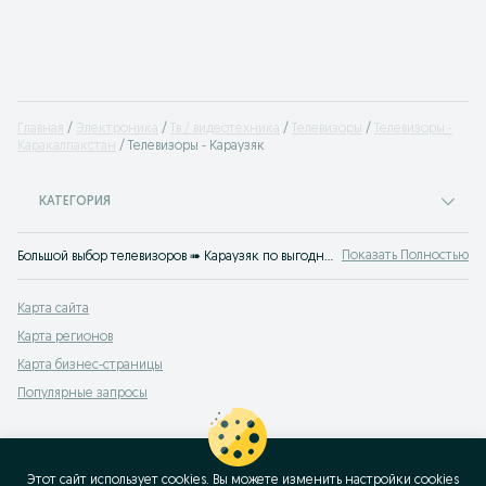
Главная
Электроника
Тв / видеотехника
Телевизоры
Телевизоры -
Каракалпакстан
Телевизоры - Караузяк
КАТЕГОРИЯ
Показать Полностью
Большой выбор телевизоров ➠ Караузяк по выгодным ценам на OLX.uz Караузяк. Модели с плоским экраном, различными диагоналями и типом матрицы, как новые так и б/у — лучший выбор на OLX.uz!
Карта сайта
Карта регионов
Карта бизнес-страницы
Популярные запросы
Этот сайт использует cookies. Вы можете изменить настройки cookies