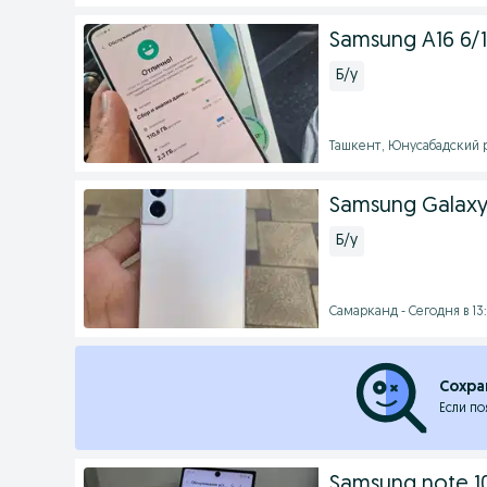
Samsung A16 6/1
Б/у
Ташкент, Юнусабадский р
Samsung Galaxy
Б/у
Самарканд - Сегодня в 13
Сохра
Если по
Samsung note 10