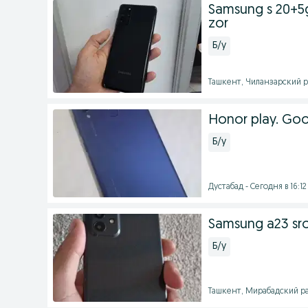
Samsung s 20+5gi
zor
Б/у
Ташкент, Чиланзарский ра
Honor play. Goo
Б/у
Дустабад - Сегодня в 16:12
Samsung a23 sro
Б/у
Ташкент, Мирабадский ра