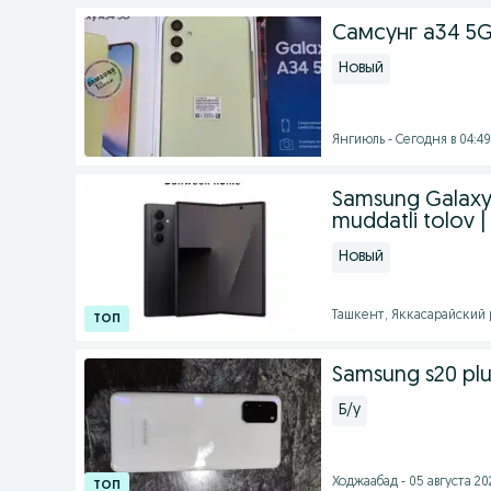
Самсунг а34 5G
Новый
Янгиюль - Сегодня в 04:49
Samsung Galaxy 
muddatli tolov |
Новый
Ташкент, Яккасарайский ра
Samsung s20 pl
Б/у
Ходжаабад - 05 августа 202