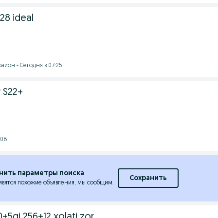
28 ideal
айон - Сегодня в 07:25
 S22+
:08
нить параметры поиска
Сохранить
явятся похожие объявления, мы сообщим.
+5gi 256+12 xolati zor