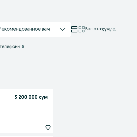
Рекомендованное вам
Валюта
:
сум
у.е.
 телефоны
6
3 200 000 сум