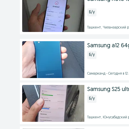
Б/у
Ташкент, Чиланзарский ра
Samsung a12 64
Б/у
Самарканд - Сегодня в 12
Samsung S25 ult
Б/у
Ташкент, Юнусабадский р