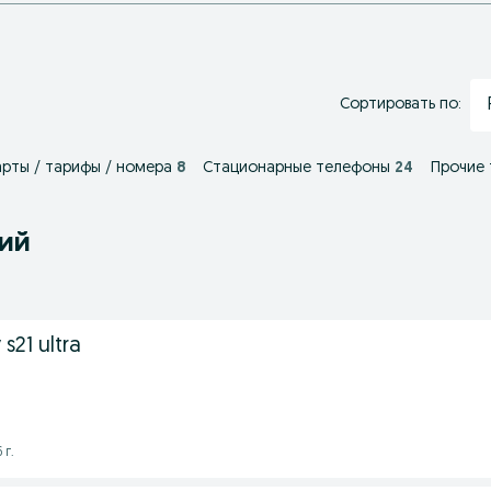
Сортировать по:
рты / тарифы / номера
8
Стационарные телефоны
24
Прочие
ний
s21 ultra
 г.