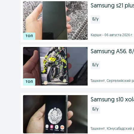
Samsung s21 plu
Б/у
Карши - 06 августа 2026 г.
Samsung A56. 8/
Б/у
Ташкент, Сергелийский ра
Samsung s10 xola
Б/у
Ташкент, Юнусабадский р