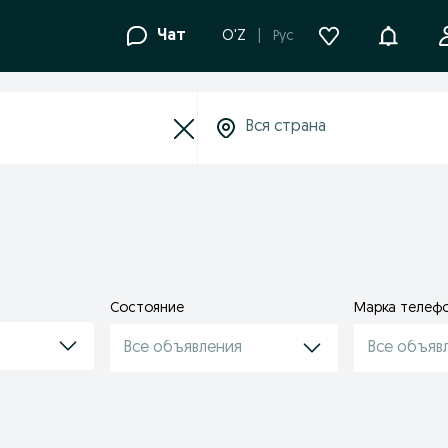
Уведомле
Чат
O'Z
Рус
Состояние
Марка телеф
Все объявления
Все объяв