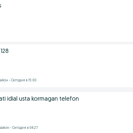
s
128
йон - Сегодня в 15:00
ti idial usta kormagan telefon
айон - Сегодня в 04:27