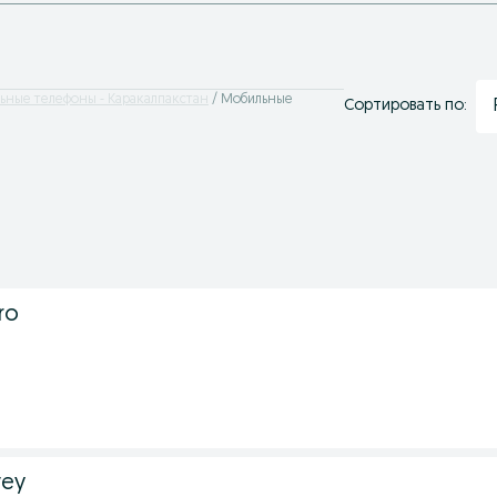
ьные телефоны - Каракалпакстан
Мобильные
Сортировать по:
ro
.
vey