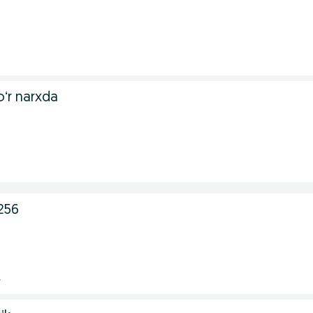
.
ʻr narxda
.
256
.