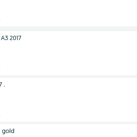
.
 A3 2017
.
 .
.
i gold