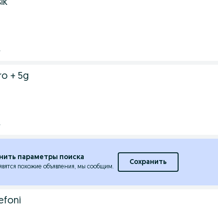
ik
.
ro + 5g
.
нить параметры поиска
Сохранить
явятся похожие объявления, мы сообщим.
efoni