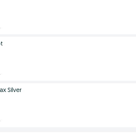
.
t
.
x Silver
.