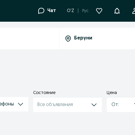
Уведомле
Чат
O'Z
Рус
Состояние
Цена
лефоны
Все объявления