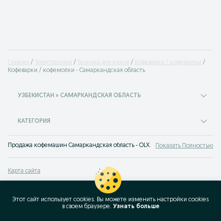
Главная
Электроника
Техника для кухни
Кофеварки / кофемолки
Кофеварки / кофемолки - Самаркандская область
УЗБЕКИСТАН » САМАРКАНДСКАЯ ОБЛАСТЬ
КАТЕГОРИЯ
Продажа кофемашин Самаркандская область - OLX.uz: купить кофеварку для
Показать Полностью
Карта сайта
Карта регионов
Карта бизнес-страницы
Этот сайт использует cookies. Вы можете изменить настройки cookies
в своeм браузере.
Узнать больше
Популярные запросы