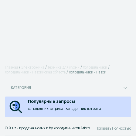
Главная
Электроника
Техника для кухни
Холодильники
Холодильники - Навоийская область
Холодильники - Навои
КАТЕГОРИЯ
Популярные запросы
ханаделник ветриеа
ханаделник ветрина
OLX.uz - продажа новых и бу холодильников Ariston. Большой выбор и низкие цены на сервисе объявлений OLX.uz Навои. У нас можно быстро и выгодно купить холодильники Ariston!
Показать Полностью