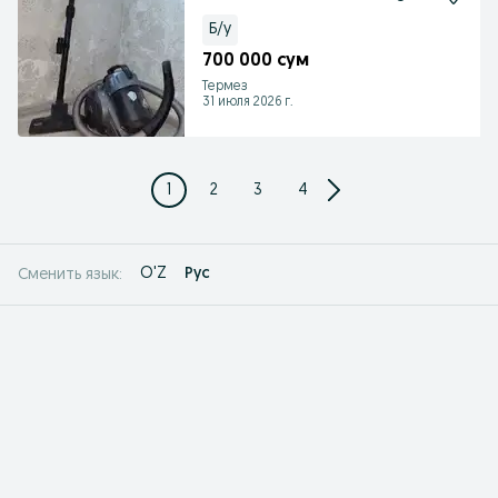
Б/у
700 000 сум
Термез
31 июля 2026 г.
1
2
3
4
O'Z
Рус
Сменить язык: