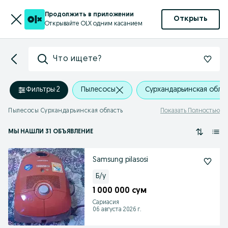
Продолжить в приложении
Открыть
Открывайте OLX одним касанием
Что ищете?
Фильтры
·
2
Пылесосы
Сурхандарьинская обла
Пылесосы Сурхандарьинская область
Показать Полностью
МЫ НАШЛИ 31 ОБЪЯВЛЕНИЕ
Samsung pilasosi
Б/у
1 000 000 сум
Сариасия
06 августа 2026 г.