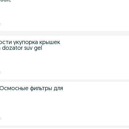
000л,
.
сти укупорка крышек
sh dozator suv gel
.
i (Осмосные фильтры для
.