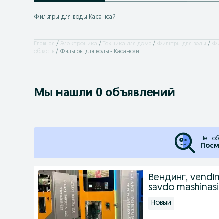
Фильтры для воды Касансай
Главная
Электроника
Техника для дома
Фильтры для воды
Фи
область
Фильтры для воды - Касансай
Мы нашли 0 объявлений
Нет об
Посм
Вендинг, vendin
savdo mashinas
Новый