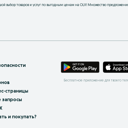
ой выбор товаров и услуг по выгодным ценам на OLX! Множество предложений
зопасности
Бесплатное приложение для твоего те
онов
ес-страницы
 запросы
X
ать и покупать?