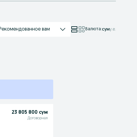
Рекомендованное вам
Валюта
:
сум
у.е.
23 805 800 сум
Договорная