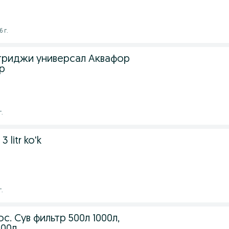
 г.
ртриджи универсал Аквафор
р
г.
3 litr ko'k
г.
. Сув фильтр 500л 1000л,