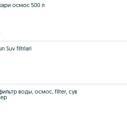
кари осмос 500 л
.
n Suv filtrlari
.
 фильтр воды, осмос, filter, сув
тер