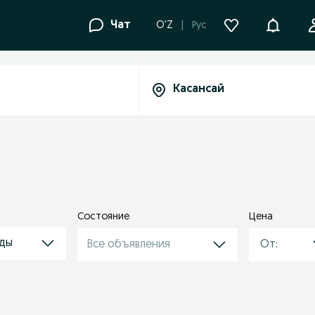
Уведомле
Чат
O'Z
Рус
Состояние
Цена
оды
Все объявления