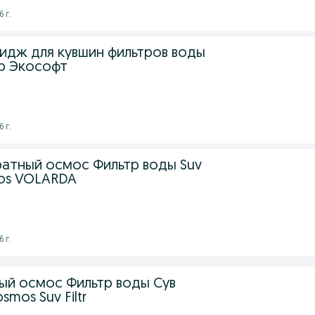
 г.
идж для кувшин фильтров воды
р Экософт
 г.
ратный осмос Фильтр воды Suv
smos VOLARDA
 г.
й осмос Фильтр воды Сув
smos Suv Filtr