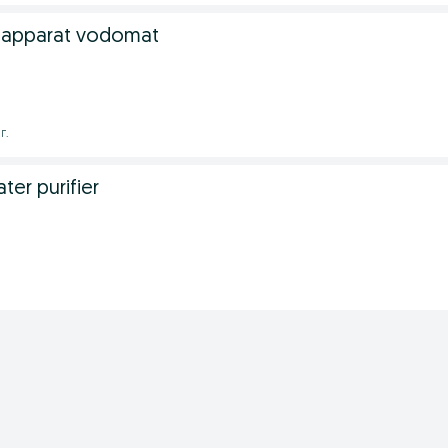
ng apparat vodomat
г.
ater purifier