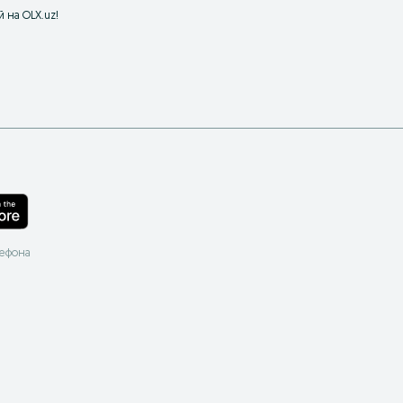
 на OLX.uz!
лефона