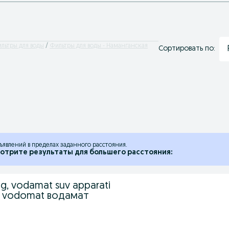
льтры для воды
Фильтры для воды - Наманганская
Сортировать по:
ъявлений в пределах заданного расстояния.
отрите результаты для большего расстояния:
g, vodamat suv apparati
i vodomat водамат