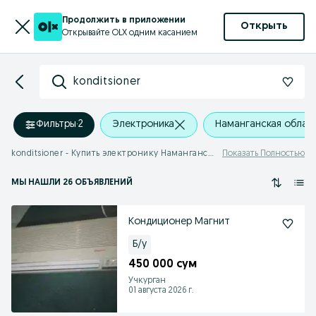
Продолжить в приложении
Открыть
Открывайте OLX одним касанием
konditsioner
Фильтры
·
2
Электроника
Наманганская облас
konditsioner - Купить электронику Наманганская область
Показать Полностью
МЫ НАШЛИ 26 ОБЪЯВЛЕНИЙ
Кондиционер Магнит
Б/у
450 000 сум
Учкурган
01 августа 2026 г.