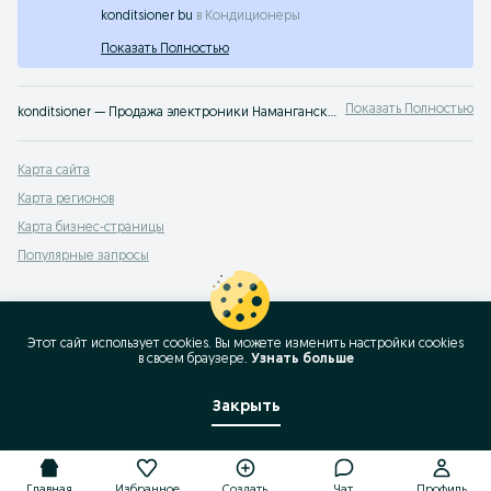
konditsioner bu
в
Кондиционеры
Показать Полностью
Показать Полностью
konditsioner — Продажа электроники Наманганская область ✔️ Большой выбор новых и б/у смартфонов, наушников и аксессуаров по выгодным ценам ☝ Проверенные предложения на OLX.uz
Карта сайта
Карта регионов
Карта бизнес-страницы
Популярные запросы
Этот сайт использует cookies. Вы можете изменить настройки cookies
в своeм браузере.
Узнать больше
Закрыть
Главная
Избранное
Создать
Чат
Профиль