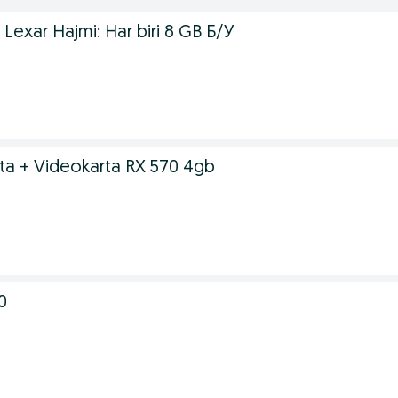
Lexar Hajmi: Har biri 8 GB Б/У
.
ata + Videokarta RX 570 4gb
.
0