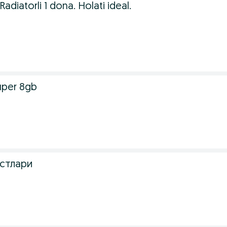
diatorli 1 dona. Holati ideal.
.
super 8gb
.
стлари
.