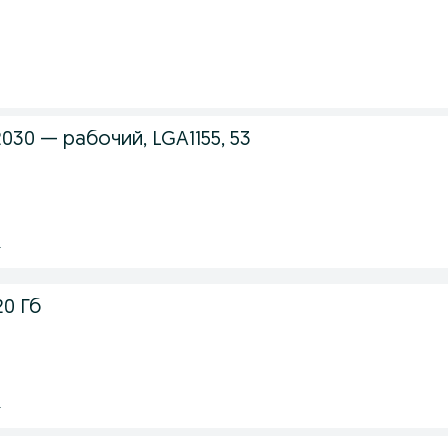
.
2030 — рабочий, LGA1155, 53
.
0 Гб
.