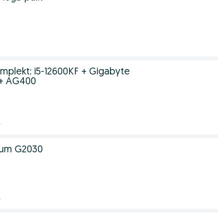
.
mplekt: i5-12600KF + Gigabyte
 + AG400
.
tium G2030
.