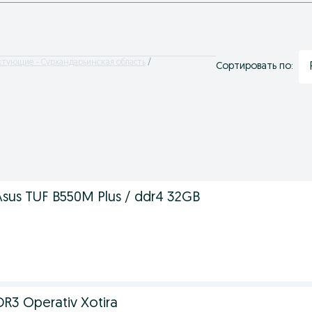
тующие - Сурхандарьинская область
Сортировать по:
Asus TUF B550M Plus / ddr4 32GB
.
R3 Operativ Xotira