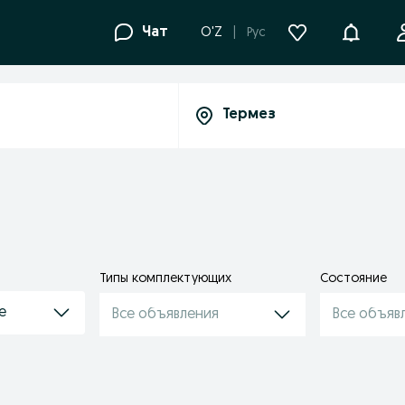
Уведомле
Чат
O'Z
Рус
Типы комплектующих
Состояние
е
Все объявления
Все объяв