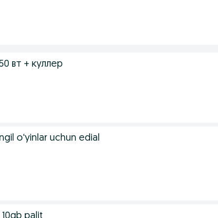
.
50 вт + куллер
.
engil o‘yinlar uchun edial
.
10gb palit