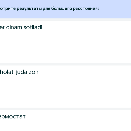
отрите результаты для большего расстояния:
r dinam sotiladi
holati juda zoʻr
ермостат