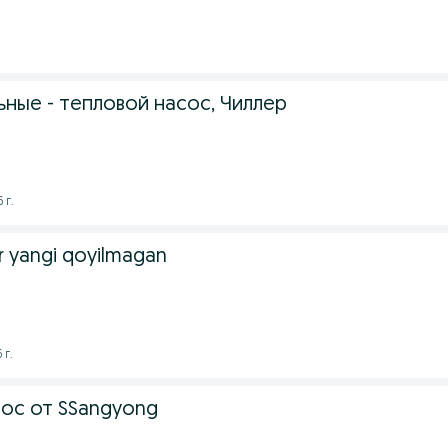
ные - тепловой насос, Чиллер
 г.
itr yangi qoyilmagan
 г.
ос от SSangyong