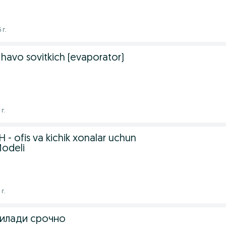
 г.
 havo sovitkich (evaporator)
 г.
- ofis va kichik xonalar uchun
Modeli
 г.
илади срочно