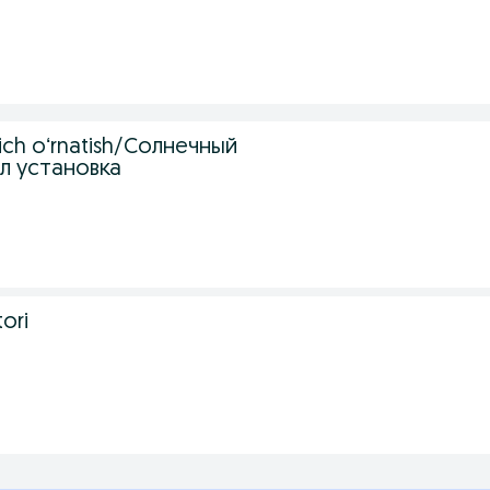
gich oʻrnatish/Солнечный
л установка
ori