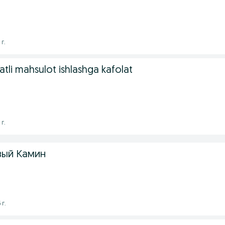
 г.
ifatli mahsulot ishlashga kafolat
 г.
вый Камин
 г.