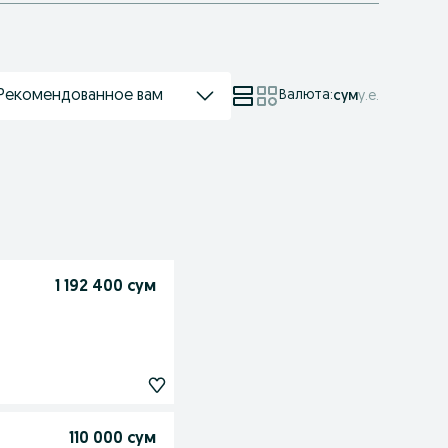
Рекомендованное вам
Валюта
:
сум
у.е.
1 192 400 сум
110 000 сум