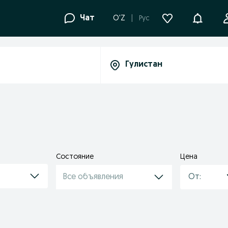
Уведомле
Чат
O'Z
Рус
Состояние
Цена
Все объявления