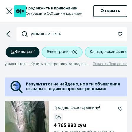
Продолжить в приложении
Открыть
Открывайте OLX одним касанием
увлажнитель
Фильтры
·
2
Электроника
Кашкадарьинская об
увлажнитель - Купить электронику Кашкадарьинская область
Показать Полностью
Результатов не найдено, но эти объявления
связаны с недавно просмотренными:
Продаю свою орешину!
Б/у
4 765 880 сум