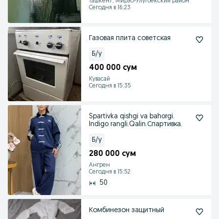
Ташкент, Мирзо-Улугбекский район
Сегодня в 16:23
Газовая плита советская
Б/у
400 000 сум
Кувасай
Сегодня в 15:35
Spartivka qishgi va bahorgi.
Indigo rangli.Qalin.Спартивка.
Б/у
280 000 сум
Ангрен
Сегодня в 15:52
50
Комбинезон защитный