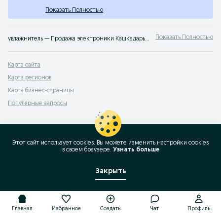
Показать Полностью
Показать Полностью
увлажнитель — Продажа электроники Кашкадарьинская область ✔️ Большой выбор новых и б/у смартфонов, наушников и аксессуаров по выгодным ценам ☝ Проверенные предложения на OLX.uz
Карта сайта
Карта регионов
Карта бизнес-страницы
Популярные запросы
Этот сайт использует cookies. Вы можете изменить настройки cookies
в своeм браузере.
Узнать больше
Закрыть
Главная
Избранное
Создать
Чат
Профиль