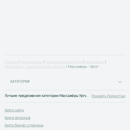
Главная
Электроника
Индивидуальный уход
Массажёры
Массажёры - Самаркандская область
Массажёры - Ургут
КАТЕГОРИЯ
Лучшие предложения категории Массажёры Ургут. Большой выбор товаров и услуг по выгодным ценам на OLX! Множество предложений на OLX.uz!
Показать Полностью
Карта сайта
Карта регионов
Карта бизнес-страницы