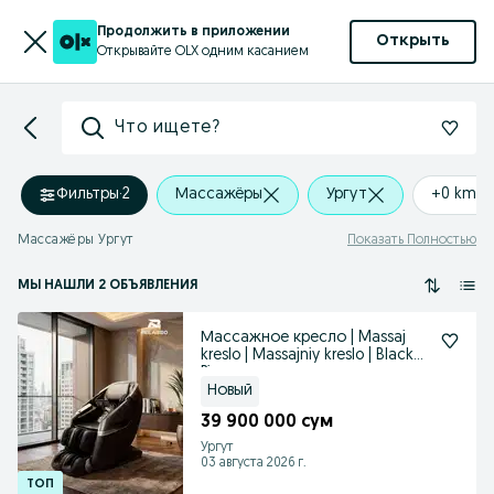
Продолжить в приложении
Открыть
Открывайте OLX одним касанием
Что ищете?
Фильтры
·
2
Массажёры
Ургут
+0 km
Массажёры Ургут
Показать Полностью
МЫ НАШЛИ 2 ОБЪЯВЛЕНИЯ
Массажное кресло | Massaj
kreslo | Massajniy kreslo | Black
Piaono
Новый
39 900 000 сум
Ургут
03 августа 2026 г.