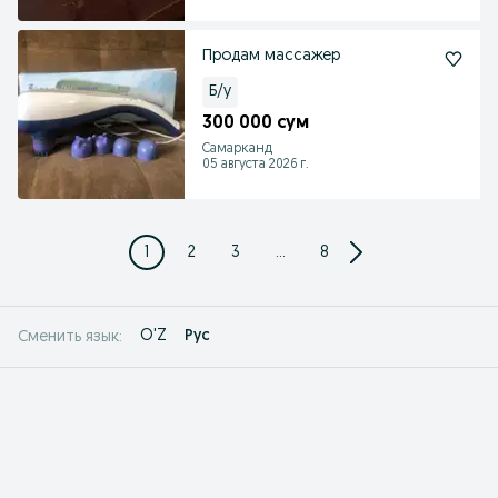
Продам массажер
Б/у
300 000 сум
Самарканд
05 августа 2026 г.
1
2
3
...
8
O'Z
Рус
Сменить язык: