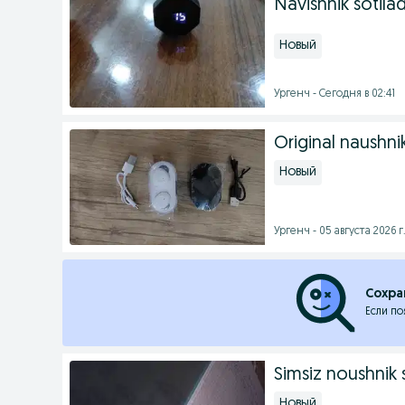
Navishnik sotilad
Новый
Ургенч - Сегодня в 02:41
Original naushni
Новый
Ургенч - 05 августа 2026 г
Сохра
Если по
Simsiz noushnik s
Новый