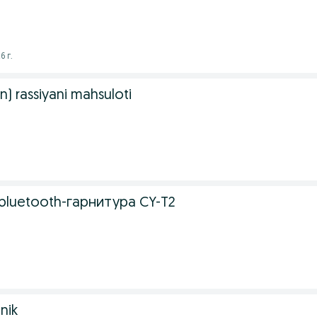
6 г.
n) rassiyani mahsuloti
luetooth-гарнитура CY-T2
nik