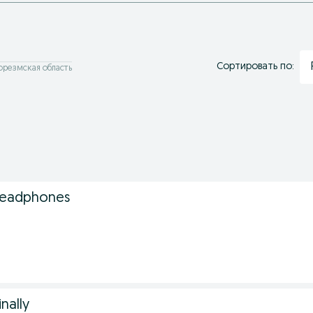
Сортировать по:
орезмская область
Headphones
nally