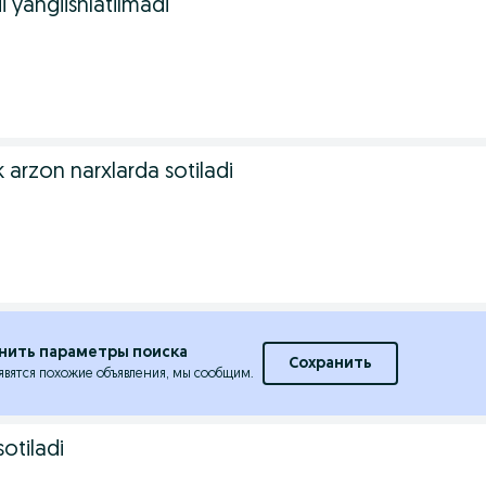
i yangiishlatilmadi
k arzon narxlarda sotiladi
.
нить параметры поиска
Сохранить
явятся похожие объявления, мы сообщим.
otiladi