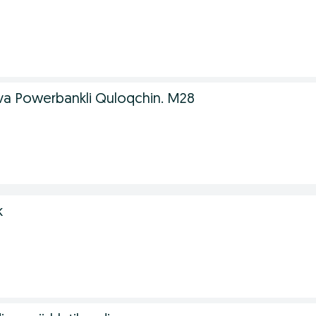
va Powerbankli Quloqchin. M28
k