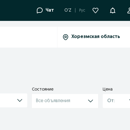
Уведомле
Чат
O'Z
Рус
Состояние
Цена
Все объявления