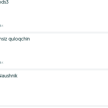
ods3
 г.
msiz quloqchin
 г.
Naushnik