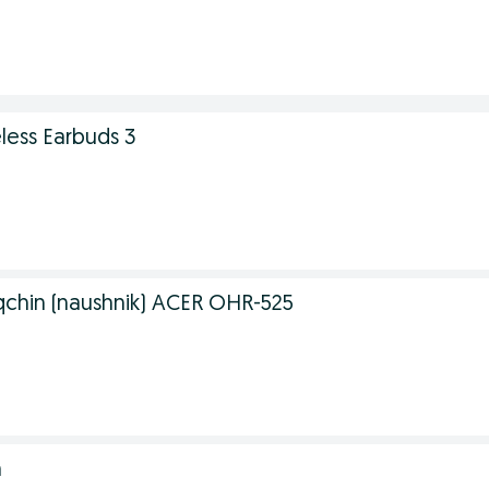
less Earbuds 3
.
chin (naushnik) ACER OHR-525
n