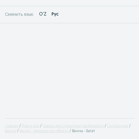
O'Z
Рус
Сменить язык:
Главная
Дом и сад
Товары для строительства/ремонта
Сантехника
Ванны
Ванны - Хорезмская область
Ванны - Багат