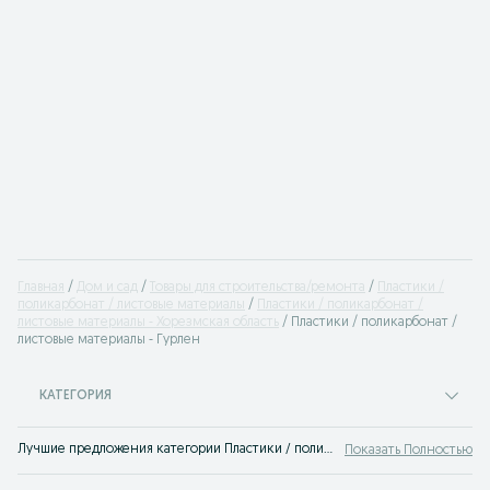
Главная
Дом и сад
Товары для строительства/ремонта
Пластики /
поликарбонат / листовые материалы
Пластики / поликарбонат /
листовые материалы - Хорезмская область
Пластики / поликарбонат /
листовые материалы - Гурлен
КАТЕГОРИЯ
Лучшие предложения категории Пластики / поликарбонат / листовые материалы Гурлен. Большой выбор товаров и услуг по выгодным ценам на OLX! Множество предложений на OLX.uz!
Показать Полностью