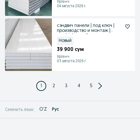
Ургенч
04 августа 2026 г.
сэндвич панели | под ключ |
производство и монтаж |
sendvich panellar
Новый
39 900 сум
Ургенч
03 августа 2026 г.
1
2
3
4
5
O'Z
Рус
Сменить язык: