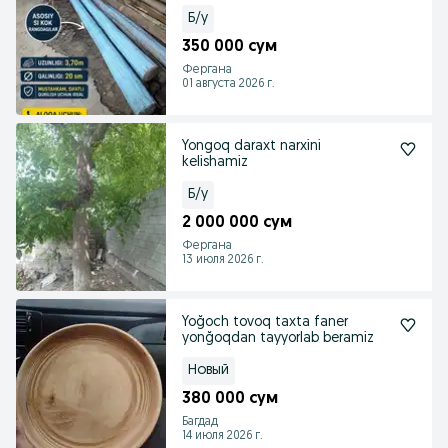
Б/у
350 000 сум
Фергана
01 августа 2026 г.
Yongoq daraxt narxini
kelishamiz
Б/у
2 000 000 сум
Фергана
13 июля 2026 г.
Yoğoch tovoq taxta faner
yonğoqdan tayyorlab beramiz
Новый
380 000 сум
Багдад
14 июля 2026 г.