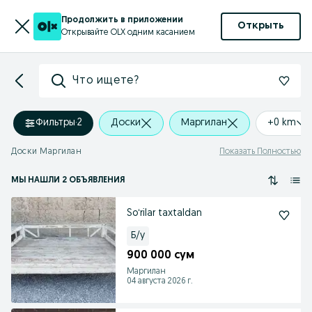
Продолжить в приложении
Открыть
Открывайте OLX одним касанием
Что ищете?
Фильтры
·
2
Доски
Маргилан
+0 km
Доски Маргилан
Показать Полностью
МЫ НАШЛИ 2 ОБЪЯВЛЕНИЯ
Soʻrilar taxtaldan
Б/у
900 000 сум
Маргилан
04 августа 2026 г.