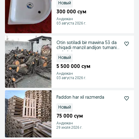
сифатли
Новый
300 000 сум
Андижан
03 августа 2026 г.
Otin sotiladi bir mawina 53 da
chiqadi manzil:andijon tumani
xrabekdan
Новый
5 500 000 сум
Андижан
03 августа 2026 г.
Paddon har xil razmerda
Новый
75 000 сум
Андижан
29 июля 2026 г.