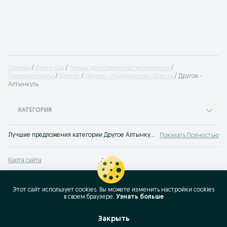
Главная
Дом и сад
Товары для строительства/ремонта
Пиломатериалы
Другое
Другое - Андижанская область
Другое -
Алтынкуль
КАТЕГОРИЯ
Лучшие предложения категории Другое Алтынкуль. Большой выбор товаров и услуг по выгодным ценам на OLX! Множество предложений на OLX.uz!
Показать Полностью
Карта сайта
Карта регионов
Карта бизнес-страницы
Этот сайт использует cookies. Вы можете изменить настройки cookies
в своeм браузере.
Узнать больше
Популярные запросы
Закрыть