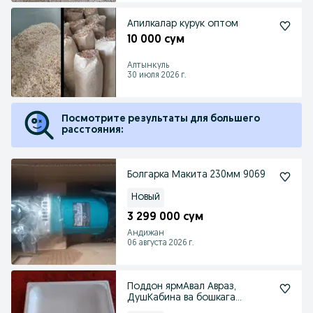
Апилкалар курук оптом
10 000 сум
Алтынкуль
30 июля 2026 г.
Посмотрите результаты для большего
расстояния:
Болгарка Макита 230мм 9069
Новый
3 299 000 сум
Андижан
06 августа 2026 г.
Поддон ярмАвал Авраз,
ДушКабина ва бошкага
тмрдан пишик махсус