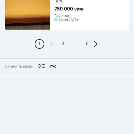
Б/у
750 000 сум
Андижан
20 июля 2026 г.
1
2
3
...
6
O'Z
Рус
Сменить язык: