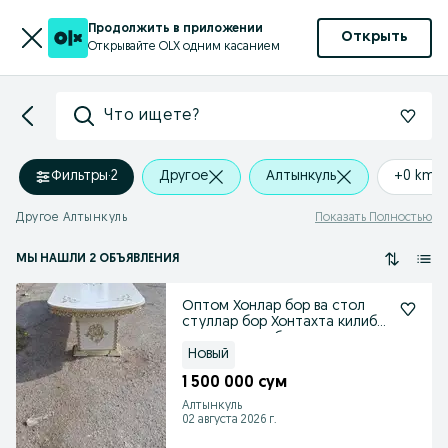
Продолжить в приложении
Открыть
Открывайте OLX одним касанием
Что ищете?
Фильтры
·
2
Другое
Алтынкуль
+0 km
Другое Алтынкуль
Показать Полностью
МЫ НАШЛИ 2 ОБЪЯВЛЕНИЯ
Оптом Хонлар бор ва стол
стуллар бор Хонтахта килиб
ишлатса хам булади
Новый
1 500 000 сум
Алтынкуль
02 августа 2026 г.