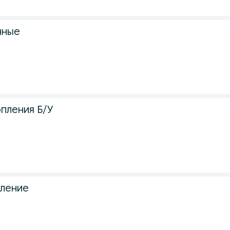
нные
пления Б/У
пление