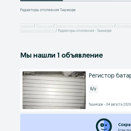
Радиаторы отопления Ташморе
Главная
Дом и сад
Товары для строительства/ремонта
Отоплен
Ташкентская область
Радиаторы отопления - Ташморе
Мы нашли 1 объявление
Регистор бата
Б/у
Ташморе - 04 августа 2026 
Сохра
Если по