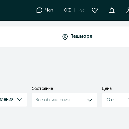
Уведомле
Чат
O'Z
Рус
Состояние
Цена
пления
Все объявления