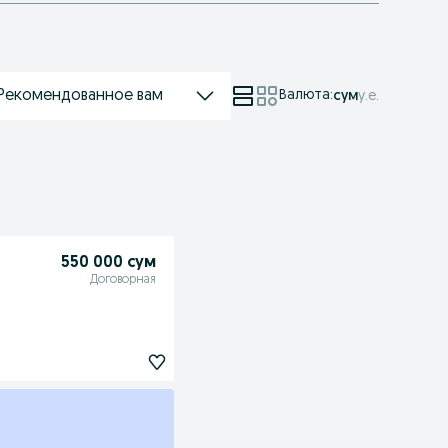
Рекомендованное вам
Валюта
:
сум
у.е.
550 000 сум
Договорная