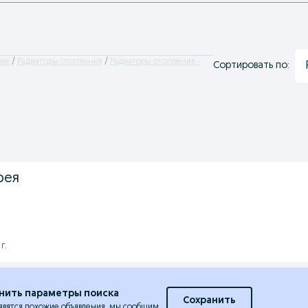
ие
Радиаторы отопления
Радиаторы отопления -
Сортировать по:
рея
г.
нить параметры поиска
Сохранить
явятся похожие объявления, мы сообщим.