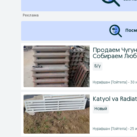
Посм
Продаем Чугун
Собираем Любо
Б/у
Нурафшан (Тойтепа) - 30 и
Katyol va Radiatr
Новый
Нурафшан (Тойтепа) - 25 и