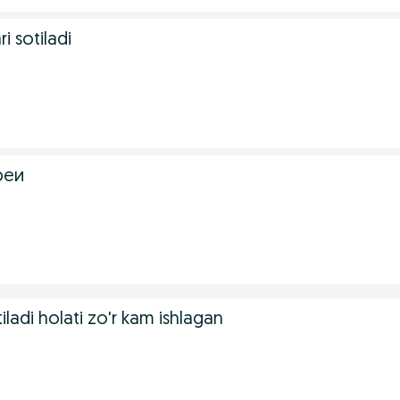
ri sotiladi
реи
iladi holati zo'r kam ishlagan