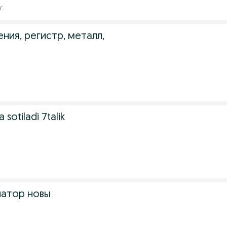
г.
ния, регистр, металл,
sotiladi 7talik
атор новы