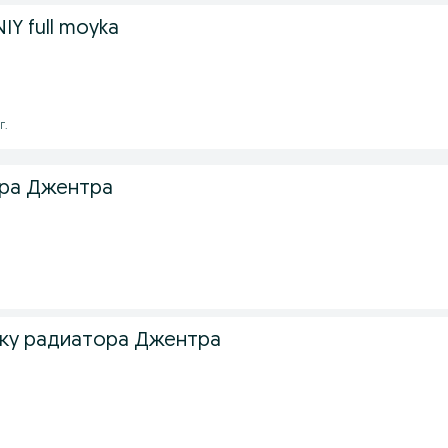
IY full moyka
г.
ора Джентра
ку радиатора Джентра