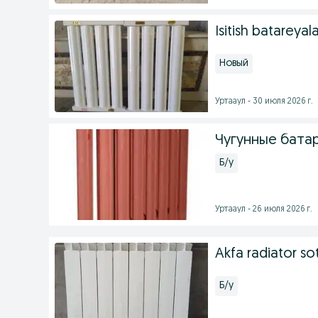
Isitish batareyala
Новый
Уртааул - 30 июля 2026 г.
Чугунные бата
Б/у
Уртааул - 26 июля 2026 г.
Akfa radiator sot
Б/у