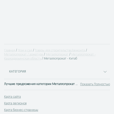
Главная
Дом и сад
Товары для строительства/ремонта
Металлопрокат / арматура
Металлопрокат
Металлопрокат -
Кашкадарьинская область
Металлопрокат - Китаб
КАТЕГОРИЯ
Лучшие предложения категории Металлопрокат Китаб. Большой выбор товаров и услуг по выгодным ценам на OLX! Множество предложений на OLX.uz!
Показать Полностью
Карта сайта
Карта регионов
Карта бизнес-страницы