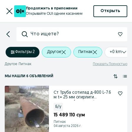
Продолжить в приложении
Открыть
Открывайте OLX одним касанием
Что ищете?
Фильтры
·
2
Другое
Питнак
+0 km
Другое Питнак
Показать Полностью
МЫ НАШЛИ 6 ОБЪЯВЛЕНИЙ
Ст Труба сотилад д-800 L-7.6
м t= 25 мм огирлиги
тахминан4 тн атрофида
Б/у
15 489 110 сум
Питнак
04 августа 2026 г.