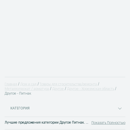
Главная
Дом и сад
Товары для строительства/ремонта
Металлопрокат / арматура
Другое
Другое - Хорезмская область
Другое - Питнак
КАТЕГОРИЯ
Лучшие предложения категории Другое Питнак. Большой выбор товаров и услуг по выгодным ценам на OLX! Множество предложений на OLX.uz!
Показать Полностью