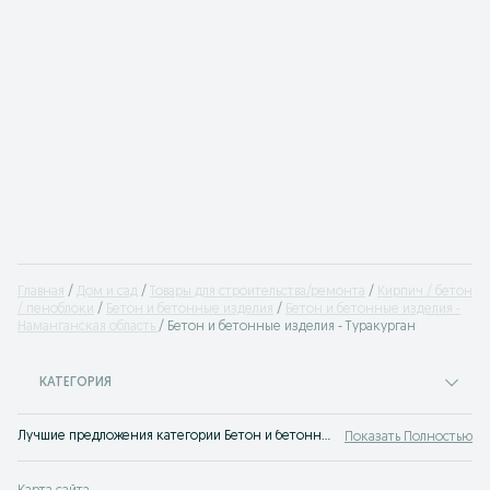
Главная
Дом и сад
Товары для строительства/ремонта
Кирпич / бетон
/ пеноблоки
Бетон и бетонные изделия
Бетон и бетонные изделия -
Наманганская область
Бетон и бетонные изделия - Туракурган
КАТЕГОРИЯ
Лучшие предложения категории Бетон и бетонные изделия Туракурган. Большой выбор товаров и услуг по выгодным ценам на OLX! Множество предложений на OLX.uz!
Показать Полностью