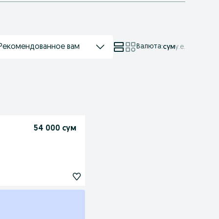
Рекомендованное вам
Валюта
:
сум
у.е.
54 000 сум