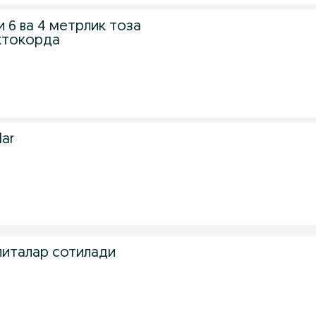
 6 ва 4 метрлик тоза
хтокорда
lar
литалар сотилади