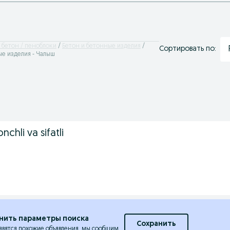
 бетон / пеноблоки
Бетон и бетонные изделия
Сортировать по:
ые изделия - Чалыш
chli va sifatli
нить параметры поиска
Сохранить
явятся похожие объявления, мы сообщим.