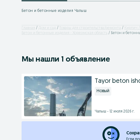
Бетон и бетонные изделия Чалыш
Главная
Дом и сад
Товары для строительства/ремонта
Кирпич /
Бетон и бетонные изделия - Хорезмская область
Бетон и бетонн
Мы нашли 1 объявление
Tayor beton ishon
Новый
Чалыш - 12 июля 2026 г.
Сохра
Если по