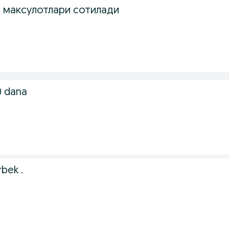
н максулотлари сотилади
0 dana
bek .