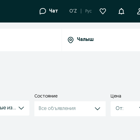
Уведомле
Чат
O'Z
Рус
Состояние
Цена
ые изделия
Все объявления