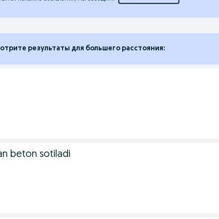
отрите результаты для большего расстояния:
n beton sotiladi