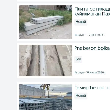
Плита сотилади
куйилмаган Па
Новый
Караул - 11 июля 2026 г.
Pns beton bolka
Б/у
Караул - 10 июля 2026 г.
Темир бетон п
Новый