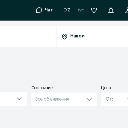
Уведомле
Чат
O'Z
Рус
Состояние
Цена
Все объявления