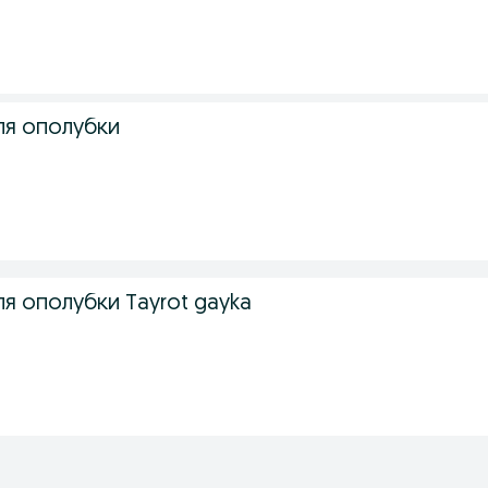
ля ополубки
ля ополубки Tayrot gayka