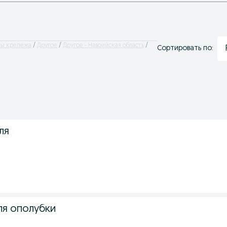
ы крепежа
Другое
Другое - Навоийская область
Сортировать по:
ля
ля ополубки