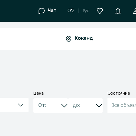
Уведомле
Чат
O'Z
Рус
Цена
Состояние
и
Все объяв