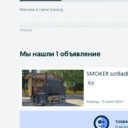
Мангалы и грили Коканд
Главная
Дом и сад
Садовый инвентарь
Мангалы и грили
Манга
Коканд
Мы нашли 1 объявление
SMOKER sotiladi 
Б/у
Коканд - 13 июля 2026 г.
Сохра
Если по