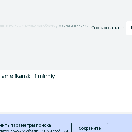
лы и грили - Ферганская область
Мангалы и грили -
Сортировать по:
amerikanski firminniy
нить параметры поиска
Сохранить
явятся похожие объявления, мы сообщим.