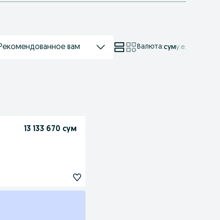
Рекомендованное вам
Валюта
:
сум
у.е.
13 133 670 сум