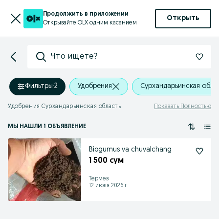
Продолжить в приложении
Открыть
Открывайте OLX одним касанием
Что ищете?
Фильтры
·
2
Удобрения
Сурхандарьинская обла
Удобрения Сурхандарьинская область
Показать Полностью
МЫ НАШЛИ 1 ОБЪЯВЛЕНИЕ
Biogumus va chuvalchang
1 500 сум
Термез
12 июля 2026 г.