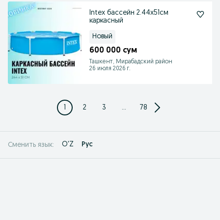
Intex бассейн 2.44х51см
каркасный
Новый
600 000 сум
Ташкент, Мирабадский район
26 июля 2026 г.
1
2
3
...
78
O'Z
Рус
Сменить язык: