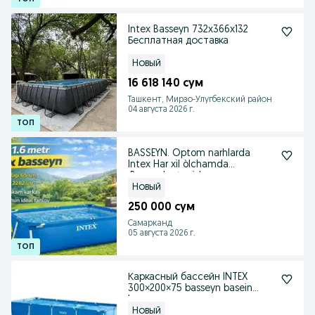
Intex Basseyn 732x366x132
Бесплатная доставка
Новый
16 618 140 сум
Ташкент, Мирзо-Улугбекский район
04 августа 2026 г.
BASSEYN. Optom narhlarda
Intex Har xil òlchamda
.Razmerlar tagida
Новый
250 000 сум
Самарканд
05 августа 2026 г.
Каркасный бассейн INTEX
300×200×75 basseyn basein
baseyn
Новый