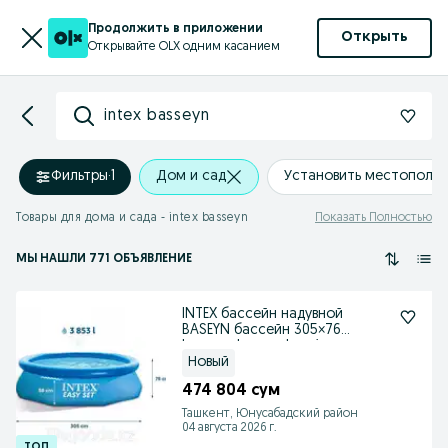
Продолжить в приложении
Открыть
Открывайте OLX одним касанием
intex basseyn
Фильтры
·
1
Дом и сад
Установить местополо
Товары для дома и сада - intex basseyn
Показать Полностью
МЫ НАШЛИ 771 ОБЪЯВЛЕНИЕ
INTEX бассейн надувной
BASEYN бассейн 305×76
basseyn baseyn basein
Новый
474 804 сум
Ташкент, Юнусабадский район
04 августа 2026 г.