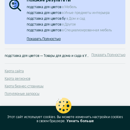
Похожие результаты
подставка для цветов
в
Мебель
подставка для цветов
в
Иные предметы интерьера
подставка для цветов бу
в
Дом и сад
подставка для цветов
в
Другое
подставка для цветов
в
Специализированная мебель
Показать Полностью
Показать Полностью
подставка для цветов — Товары для дома и сада в Узбекистане ➤ Купить новые или б/у товары для вашего дома и сада по лучшим ценам ☝ Выгодная купля/продажа на OLX.uz
Карта сайта
Карта регионов
Карта бизнес-страницы
Популярные запросы
Этот сайт использует cookies. Вы можете изменить настройки cookies
в своeм браузере.
Узнать больше