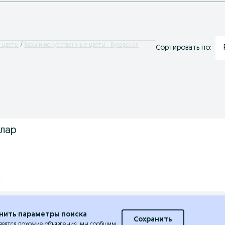
 цветы
Вазы и искусственные цветы - Бухарская
Сортировать по:
алар
г.
нить параметры поиска
Сохранить
явятся похожие объявления, мы сообщим.