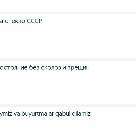
ка стекло СССР
состояние без сколов и трещин
aymiz va buyurtmalar qabul qilamiz