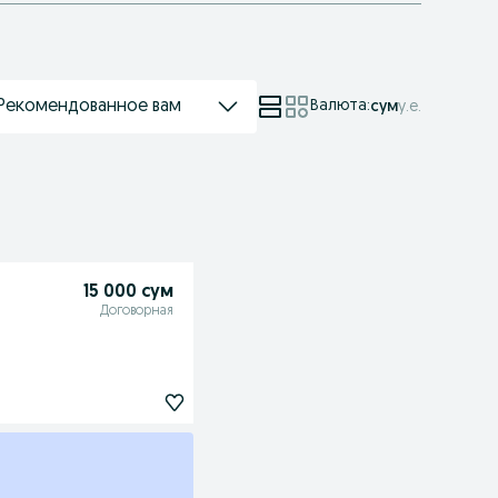
Рекомендованное вам
Валюта
:
сум
у.е.
15 000 сум
Договорная