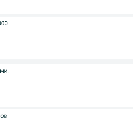
000
ми.
тов