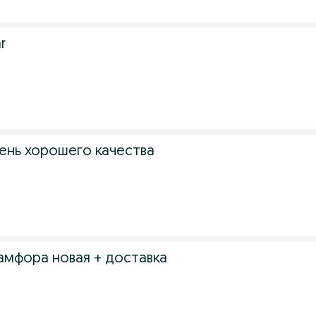
r
чень хорошего качества
амфора новая + доставка