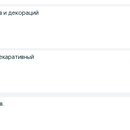
в и декораций
декаративный
в.