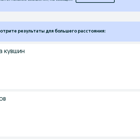
отрите результаты для большего расстояния:
а кувшин
ов