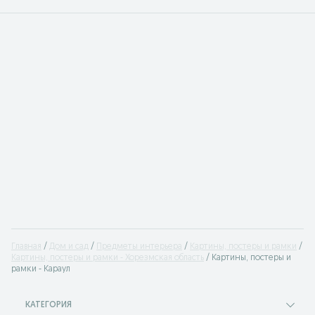
Главная
Дом и сад
Предметы интерьера
Картины, постеры и рамки
Картины, постеры и рамки - Хорезмская область
Картины, постеры и
рамки - Караул
КАТЕГОРИЯ