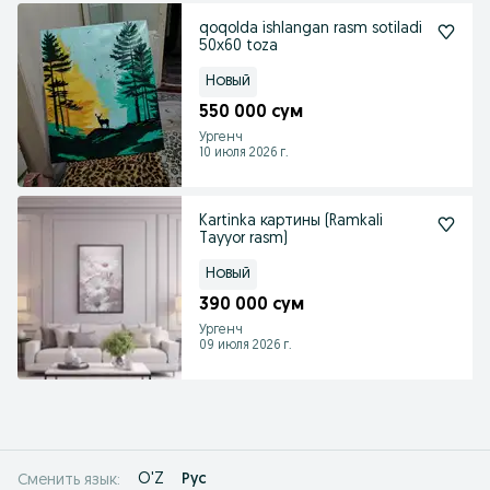
qoqolda ishlangan rasm sotiladi
50х60 toza
Новый
550 000 сум
Ургенч
10 июля 2026 г.
Kartinka картины (Ramkali
Tayyor rasm)
Новый
390 000 сум
Ургенч
09 июля 2026 г.
O'Z
Рус
Сменить язык: