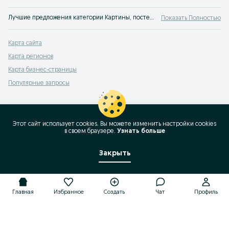
Лучшие предложения категории Картины, постеры и рамки Караул. Большой выбор товаров и услуг по выгодным ценам на OLX! Множество предложений на OLX.uz!
Показать Полностью
Карта сайта
Карта регионов
Карта бизнес-страницы
Популярные запросы
Этот сайт использует cookies. Вы можете изменить настройки cookies
в своeм браузере.
Узнать больше
Закрыть
Главная
Избранное
Создать
Чат
Профиль