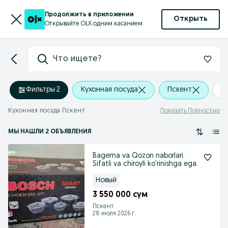
Продолжить в приложении
Открыть
Открывайте OLX одним касанием
Что ищете?
Фильтры
·
2
Кухонная посуда
Пскент
+
Кухонная посуда Пскент
Показать Полностью
МЫ НАШЛИ 2 ОБЪЯВЛЕНИЯ
Bagema va Qozon naborlari.
Sifatli va chiroyli ko'rinishga ega.
Новый
3 550 000 сум
Пскент
28 июля 2026 г.