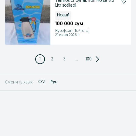
Termos choynak Iron Horse 3.0
Litr sotiladi
Новый
100 000 сум
Нурафшан (Тойтепа)
21 июля 2026 г.
1
2
3
...
100
O'Z
Рус
Сменить язык: