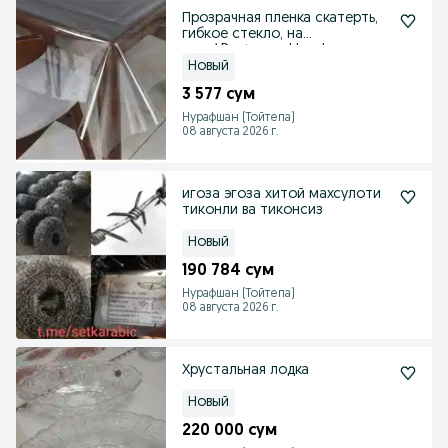
Прозрачная пленка скатерть,
гибкое стекло, на
стол\Dasturxon klyonka
Новый
3 577 сум
Нурафшан (Тойтепа)
08 августа 2026 г.
игоза эгоза хитой махсулоти
тиконли ва тиконсиз
Новый
190 784 сум
Нурафшан (Тойтепа)
08 августа 2026 г.
Хрустальная лодка
Новый
220 000 сум