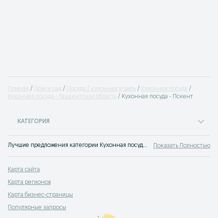
Главная
Дом и сад
Посуда / кухонная утварь
Кухонная посуда
Кухонная посуда - Ташкентская область
Кухонная посуда - Пскент
КАТЕГОРИЯ
Лучшие предложения категории Кухонная посуда Пскент. Большой выбор товаров и услуг по выгодным ценам на OLX! Множество предложений на OLX.uz!
Показать Полностью
Карта сайта
Карта регионов
Карта бизнес-страницы
Популярные запросы