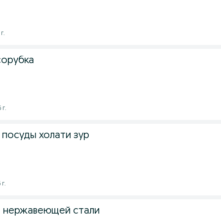
г.
сорубка
 г.
 посуды холати зур
 г.
з нержавеющей стали