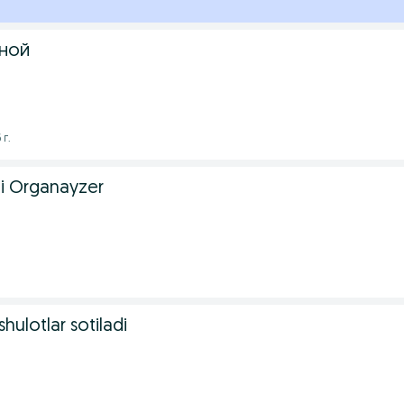
ной
 г.
i Organayzer
.
hulotlar sotiladi