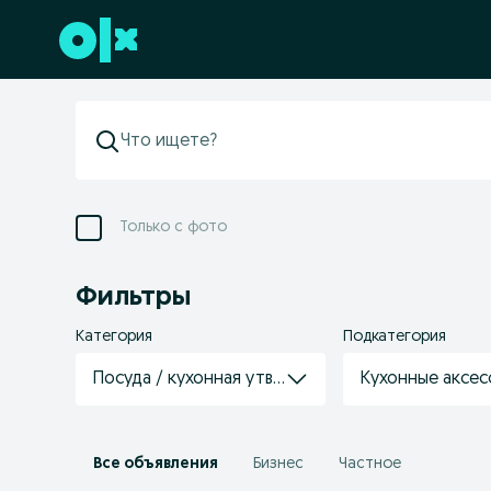
Перейти к нижнему колонтитулу
Только с фото
Фильтры
Категория
Подкатегория
Посуда / кухонная утварь
Кухонные аксес
Все объявления
Бизнес
Частное