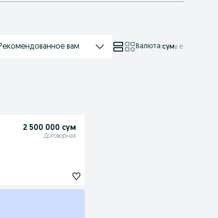
Рекомендованное вам
Валюта
:
сум
у.е.
2 500 000 сум
Договорная