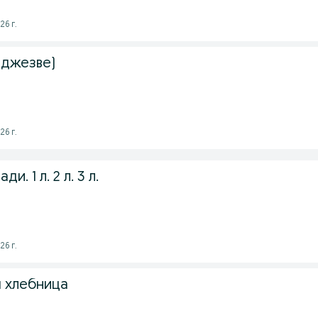
26 г.
(джезве)
26 г.
и. 1 л. 2 л. 3 л.
26 г.
 хлебница