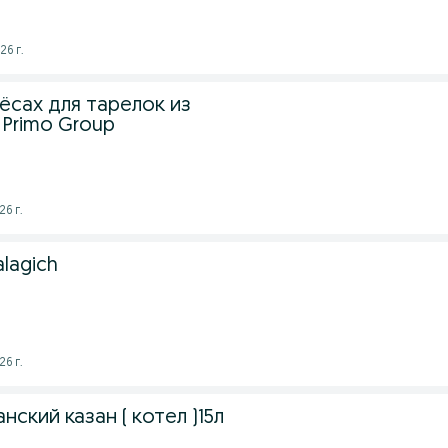
26 г.
ёсах для тарелок из
 Primo Group
26 г.
lagich
26 г.
нский казан ( котел )15л