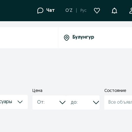
Уведомле
Чат
O'Z
Рус
Цена
Состояние
суары
Все объяв