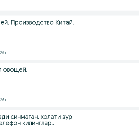
ей. Производство Китай.
26 г.
я овощей.
26 г.
ди синмаган. холати зур
елефон килинглар..