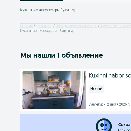
Кухонные аксессуары Булунгур
Главная
Дом и сад
Посуда / кухонная утварь
Кухонные аксесс
Кухонные аксессуары - Булунгур
Мы нашли 1 объявление
Kuxinni nabor sot
Новый
Булунгур - 12 июля 2026 г.
Сохра
Если по